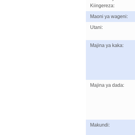
Kiingereza:
Maoni ya wageni:
Utani:
Majina ya kaka:
Majina ya dada:
Makundi: