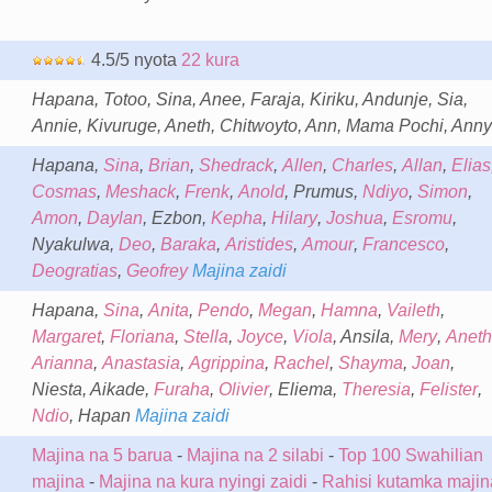
4.5/5 nyota
22 kura
Hapana, Totoo, Sina, Anee, Faraja, Kiriku, Andunje, Sia,
Annie, Kivuruge, Aneth, Chitwoyto, Ann, Mama Pochi, Anny
Hapana,
Sina
,
Brian
,
Shedrack
,
Allen
,
Charles
,
Allan
,
Elias
Cosmas
,
Meshack
,
Frenk
,
Anold
, Prumus,
Ndiyo
,
Simon
,
Amon
,
Daylan
, Ezbon,
Kepha
,
Hilary
,
Joshua
,
Esromu
,
Nyakulwa,
Deo
,
Baraka
,
Aristides
,
Amour
,
Francesco
,
Deogratias
,
Geofrey
Majina zaidi
Hapana,
Sina
,
Anita
,
Pendo
,
Megan
,
Hamna
,
Vaileth
,
Margaret
,
Floriana
,
Stella
,
Joyce
,
Viola
, Ansila,
Mery
,
Aneth
Arianna
,
Anastasia
,
Agrippina
,
Rachel
,
Shayma
,
Joan
,
Niesta, Aikade,
Furaha
,
Olivier
, Eliema,
Theresia
,
Felister
,
Ndio
, Hapan
Majina zaidi
Majina na 5 barua
-
Majina na 2 silabi
-
Top 100 Swahilian
majina
-
Majina na kura nyingi zaidi
-
Rahisi kutamka majin