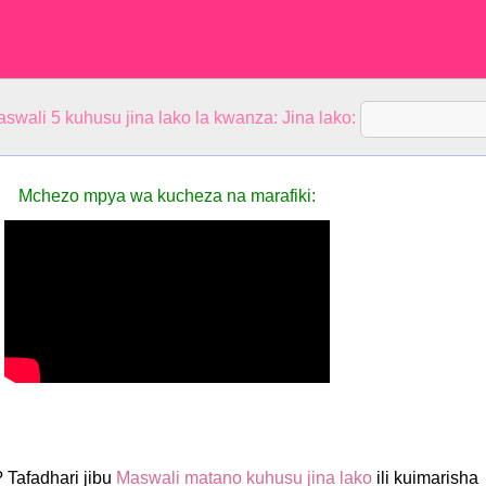
aswali 5 kuhusu jina lako la kwanza: Jina lako:
Mchezo mpya wa kucheza na marafiki:
? Tafadhari jibu
Maswali matano kuhusu jina lako
ili kuimarisha