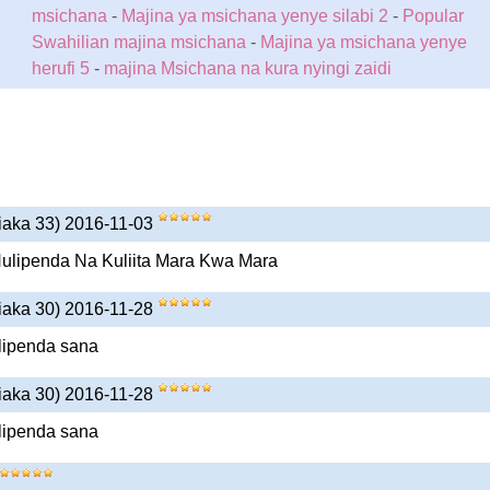
msichana
-
Majina ya msichana yenye silabi 2
-
Popular
Swahilian majina msichana
-
Majina ya msichana yenye
herufi 5
-
majina Msichana na kura nyingi zaidi
iaka 33) 2016-11-03
ulipenda Na Kuliita Mara Kwa Mara
iaka 30) 2016-11-28
lipenda sana
iaka 30) 2016-11-28
lipenda sana