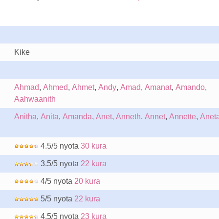
Kike
Ahmad
,
Ahmed
,
Ahmet
,
Andy
,
Amad
,
Amanat
,
Amando
,
Aahwaanith
Anitha
,
Anita
,
Amanda
,
Anet
,
Anneth
,
Annet
,
Annette
,
Anet
4.5/5 nyota
30 kura
3.5/5 nyota
22 kura
4/5 nyota
20 kura
5/5 nyota
22 kura
4.5/5 nyota
23 kura