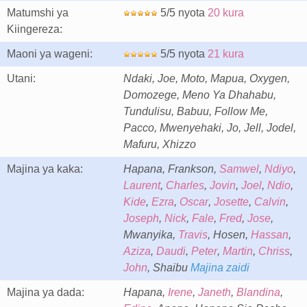
Matumshi ya
5/5 nyota
20 kura
Kiingereza:
Maoni ya wageni:
5/5 nyota
21 kura
Utani:
Ndaki, Joe, Moto, Mapua, Oxygen,
Domozege, Meno Ya Dhahabu,
Tundulisu, Babuu, Follow Me,
Pacco, Mwenyehaki, Jo, Jell, Jodel,
Mafuru, Xhizzo
Majina ya kaka:
Hapana, Frankson,
Samwel
,
Ndiyo
,
Laurent
,
Charles
,
Jovin
,
Joel
,
Ndio
,
Kide
,
Ezra
,
Oscar
,
Josette
,
Calvin
,
Joseph
,
Nick
,
Fale
,
Fred
,
Jose
,
Mwanyika,
Travis
, Hosen,
Hassan
,
Aziza
,
Daudi
,
Peter
,
Martin
,
Chriss
,
John
, Shaibu
Majina zaidi
Majina ya dada:
Hapana,
Irene
,
Janeth
,
Blandina
,