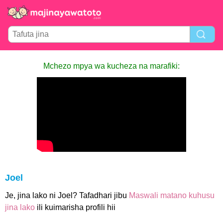
Mchezo mpya wa kucheza na marafiki:
Joel
Je, jina lako ni Joel? Tafadhari jibu
Maswali matano kuhusu
jina lako
ili kuimarisha profili hii