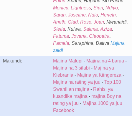
Edina
, Apana, Hapana Sio Pacha,
Monica
,
Lightness
,
Sian
,
Ndiyo
,
Sarah
,
Joseline
,
Ndio
,
Herieth
,
Aneth
,
Glad
,
Rose
,
Joan
, Mwanaidi,
Stella
, Kulwa,
Salima
,
Aziza
,
Fatuma
,
Jovana
,
Cleopatra
,
Pamela
, Saraphina, Dativa
Majina
zaidi
Makundi:
Majina Mafupi
-
Majina na 4 barua
-
Majina na 3 silabi
-
Majina ya
Kiebrania
-
Majina ya Kiingereza
-
Majina na rating ya juu
-
Top 100
Swahilian majina
-
Rahisi ya
kuandika majina
-
majina Boy na
rating ya juu
-
Majina 1000 ya juu
Facebook