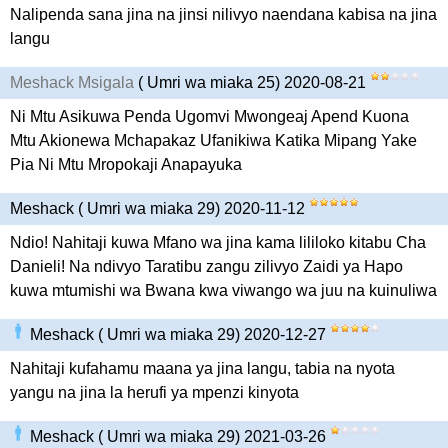
Nalipenda sana jina na jinsi nilivyo naendana kabisa na jina
langu
Meshack Msigala
( Umri wa miaka 25) 2020-08-21
Ni Mtu Asikuwa Penda Ugomvi Mwongeaj Apend Kuona
Mtu Akionewa Mchapakaz Ufanikiwa Katika Mipang Yake
Pia Ni Mtu Mropokaji Anapayuka
Meshack ( Umri wa miaka 29) 2020-11-12
Ndio! Nahitaji kuwa Mfano wa jina kama lililoko kitabu Cha
Danieli! Na ndivyo Taratibu zangu zilivyo Zaidi ya Hapo
kuwa mtumishi wa Bwana kwa viwango wa juu na kuinuliwa
Meshack ( Umri wa miaka 29) 2020-12-27
Nahitaji kufahamu maana ya jina langu, tabia na nyota
yangu na jina la herufi ya mpenzi kinyota
Meshack ( Umri wa miaka 29) 2021-03-26