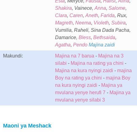
Esta
, Meryce,
Fausta
,
Halisi
,
Alina
,
Shakira
, Vainece,
Anna
,
Salome
,
Clara
,
Caren
,
Aneth
,
Farida
, Rux,
Magreth
,
Neema
,
Violeth
,
Subira
,
Vumilia, Raheli, Sina Dada Pacha,
Damarice,
Bless
,
Bethsaida
,
Agatha
,
Pendo
Majina zaidi
Makundi:
Majina na 7 barua
-
Majina na 3
silabi
-
Majina na rating ya chini
-
Majina na kura nyingi zaidi
-
majina
Boy na rating ya chini
-
majina Boy
na kura nyingi zaidi
-
Majina ya
mvulana yenye herufi 7
-
Majina ya
mvulana yenye silabi 3
Maoni ya Meshack