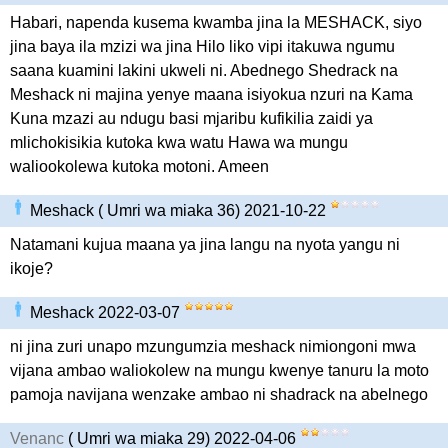
Habari, napenda kusema kwamba jina la MESHACK, siyo
jina baya ila mzizi wa jina Hilo liko vipi itakuwa ngumu
saana kuamini lakini ukweli ni. Abednego Shedrack na
Meshack ni majina yenye maana isiyokua nzuri na Kama
Kuna mzazi au ndugu basi mjaribu kufikilia zaidi ya
mlichokisikia kutoka kwa watu Hawa wa mungu
waliookolewa kutoka motoni. Ameen
Meshack ( Umri wa miaka 36) 2021-10-22
Natamani kujua maana ya jina langu na nyota yangu ni
ikoje?
Meshack 2022-03-07
ni jina zuri unapo mzungumzia meshack nimiongoni mwa
vijana ambao waliokolew na mungu kwenye tanuru la moto
pamoja navijana wenzake ambao ni shadrack na abelnego
Venanc
( Umri wa miaka 29) 2022-04-06