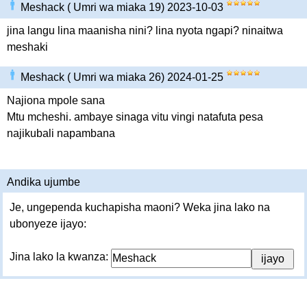
Meshack ( Umri wa miaka 19) 2023-10-03
jina langu lina maanisha nini? lina nyota ngapi? ninaitwa
meshaki
Meshack ( Umri wa miaka 26) 2024-01-25
Najiona mpole sana
Mtu mcheshi. ambaye sinaga vitu vingi natafuta pesa
najikubali napambana
Andika ujumbe
Je, ungependa kuchapisha maoni? Weka jina lako na
ubonyeze ijayo:
Jina lako la kwanza: