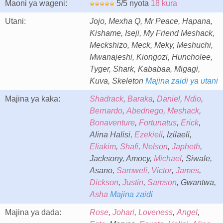
Maoni ya wageni:
5/5 nyota
18 kura
Utani:
Jojo, Mexha Q, Mr Peace, Hapana,
Kishame, Iseji, My Friend Meshack,
Meckshizo, Meck, Meky, Meshuchi,
Mwanajeshi, Kiongozi, Huncholee,
Tyger, Shark, Kababaa, Migagi,
Kuva, Skeleton
Majina zaidi ya utani
Majina ya kaka:
Shadrack
,
Baraka
,
Daniel
,
Ndio
,
Bernardo
,
Abednego
,
Meshack
,
Bonaventure
,
Fortunatus
,
Erick
,
Alina Halisi,
Ezekieli
, Izilaeli,
Eliakim
,
Shafi
,
Nelson
,
Japheth
,
Jacksony, Amocy,
Michael
, Siwale,
Asano,
Samweli
,
Victor
,
James
,
Dickson
,
Justin
,
Samson
, Gwantwa,
Asha
Majina zaidi
Majina ya dada:
Rose
,
Johari
,
Loveness
,
Angel
,