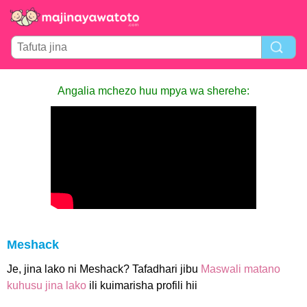
Angalia mchezo huu mpya wa sherehe:
Meshack
Je, jina lako ni Meshack? Tafadhari jibu
Maswali matano
kuhusu jina lako
ili kuimarisha profili hii