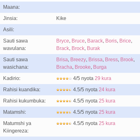
Maana:
Jinsia:
Kike
Asili:
Sauti sawa
Bryce
,
Bruce
,
Barack
,
Boris
,
Brice
,
wavulana:
Brack
,
Brock
,
Burak
Sauti sawa
Brisa
,
Breezy
,
Brissa
,
Bress
,
Brook
,
wasichana:
Bracha
,
Brooke
,
Burga
Kadirio:
4/5 nyota
29 kura
Rahisi kuandika:
4.5/5 nyota
24 kura
Rahisi kukumbuka:
4.5/5 nyota
25 kura
Matamshi:
4.5/5 nyota
25 kura
Matumshi ya
4.5/5 nyota
25 kura
Kiingereza: