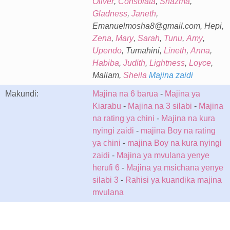
Oliver
,
Consolata
,
Shazma
,
Gladness
,
Janeth
,
Emanuelmosha8@gmail.com, Hepi,
Zena
,
Mary
,
Sarah
,
Tunu
,
Amy
,
Upendo
, Tumahini,
Lineth
,
Anna
,
Habiba
,
Judith
,
Lightness
,
Loyce
,
Maliam,
Sheila
Majina zaidi
Makundi:
Majina na 6 barua
-
Majina ya
Kiarabu
-
Majina na 3 silabi
-
Majina
na rating ya chini
-
Majina na kura
nyingi zaidi
-
majina Boy na rating
ya chini
-
majina Boy na kura nyingi
zaidi
-
Majina ya mvulana yenye
herufi 6
-
Majina ya msichana yenye
silabi 3
-
Rahisi ya kuandika majina
mvulana