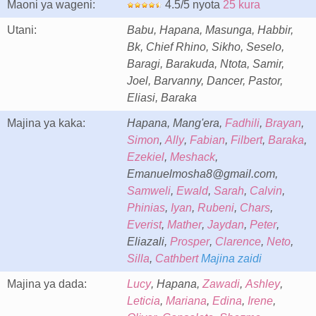
Maoni ya wageni:
4.5/5 nyota
25 kura
Utani:
Babu, Hapana, Masunga, Habbir,
Bk, Chief Rhino, Sikho, Seselo,
Baragi, Barakuda, Ntota, Samir,
Joel, Barvanny, Dancer, Pastor,
Eliasi, Baraka
Majina ya kaka:
Hapana, Mang'era,
Fadhili
,
Brayan
,
Simon
,
Ally
,
Fabian
,
Filbert
,
Baraka
,
Ezekiel
,
Meshack
,
Emanuelmosha8@gmail.com,
Samweli
,
Ewald
,
Sarah
,
Calvin
,
Phinias
,
Iyan
,
Rubeni
,
Chars
,
Everist
,
Mather
,
Jaydan
,
Peter
,
Eliazali,
Prosper
,
Clarence
,
Neto
,
Silla
,
Cathbert
Majina zaidi
Majina ya dada:
Lucy
, Hapana,
Zawadi
,
Ashley
,
Leticia
,
Mariana
,
Edina
,
Irene
,