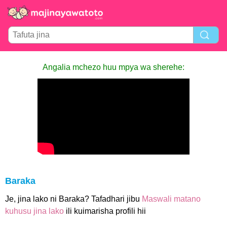
Angalia mchezo huu mpya wa sherehe:
Baraka
Je, jina lako ni Baraka? Tafadhari jibu
Maswali matano
kuhusu jina lako
ili kuimarisha profili hii