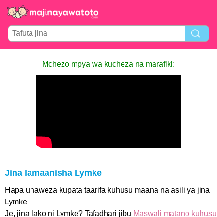
Mchezo mpya wa kucheza na marafiki:
Jina lamaanisha Lymke
Hapa unaweza kupata taarifa kuhusu maana na asili ya jina
Lymke
Je, jina lako ni Lymke? Tafadhari jibu
Maswali matano kuhusu