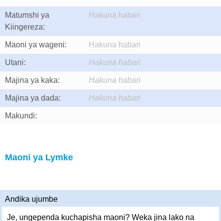
Matumshi ya
Hakuna habari
Kiingereza:
Maoni ya wageni:
Hakuna habari
Utani:
Hakuna habari
Majina ya kaka:
Hakuna habari
Majina ya dada:
Hakuna habari
Makundi:
Maoni ya Lymke
Andika ujumbe
Je, ungependa kuchapisha maoni? Weka jina lako na