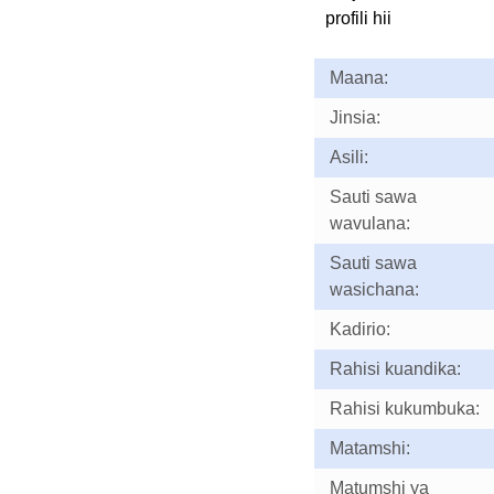
profili hii
Maana:
Jinsia:
Asili:
Sauti sawa
wavulana:
Sauti sawa
wasichana:
Kadirio:
Rahisi kuandika:
Rahisi kukumbuka:
Matamshi:
Matumshi ya