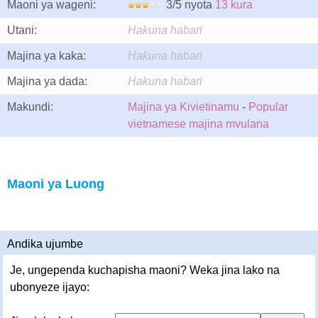
Maoni ya wageni:
3/5 nyota
13 kura
Utani:
Hakuna habari
Majina ya kaka:
Hakuna habari
Majina ya dada:
Hakuna habari
Makundi:
Majina ya Kivietinamu
-
Popular
vietnamese majina mvulana
Maoni ya Luong
Andika ujumbe
Je, ungependa kuchapisha maoni? Weka jina lako na
ubonyeze ijayo: