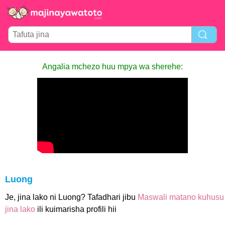
Angalia mchezo huu mpya wa sherehe:
Luong
Je, jina lako ni Luong? Tafadhari jibu
Maswali matano kuhusu
jina lako
ili kuimarisha profili hii