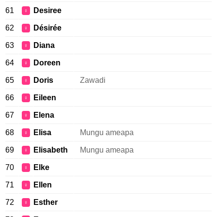
61
Desiree
♀
62
Désirée
♀
63
Diana
♀
64
Doreen
♀
65
Doris
Zawadi
♀
66
Eileen
♀
67
Elena
♀
68
Elisa
Mungu ameapa
♀
69
Elisabeth
Mungu ameapa
♀
70
Elke
♀
71
Ellen
♀
72
Esther
♀