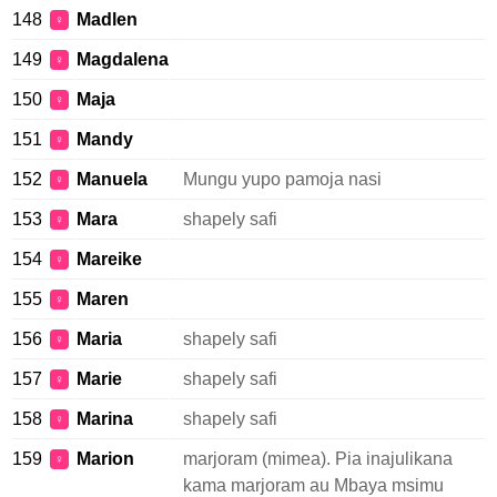
148
Madlen
♀
149
Magdalena
♀
150
Maja
♀
151
Mandy
♀
152
Manuela
Mungu yupo pamoja nasi
♀
153
Mara
shapely safi
♀
154
Mareike
♀
155
Maren
♀
156
Maria
shapely safi
♀
157
Marie
shapely safi
♀
158
Marina
shapely safi
♀
159
Marion
marjoram (mimea). Pia inajulikana
♀
kama marjoram au Mbaya msimu