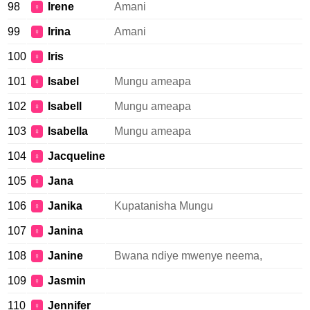
98
Irene
Amani
♀
99
Irina
Amani
♀
100
Iris
♀
101
Isabel
Mungu ameapa
♀
102
Isabell
Mungu ameapa
♀
103
Isabella
Mungu ameapa
♀
104
Jacqueline
♀
105
Jana
♀
106
Janika
Kupatanisha Mungu
♀
107
Janina
♀
108
Janine
Bwana ndiye mwenye neema,
♀
109
Jasmin
♀
110
Jennifer
♀