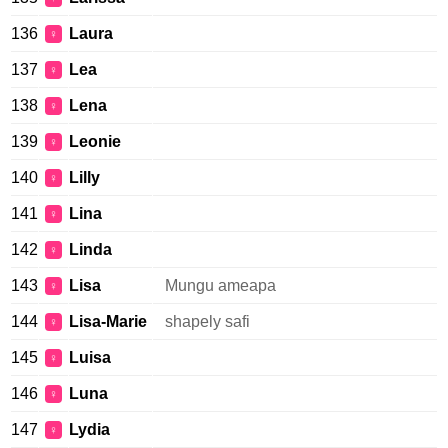
136
Laura
♀
137
Lea
♀
138
Lena
♀
139
Leonie
♀
140
Lilly
♀
141
Lina
♀
142
Linda
♀
143
Lisa
Mungu ameapa
♀
144
Lisa-Marie
shapely safi
♀
145
Luisa
♀
146
Luna
♀
147
Lydia
♀