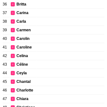
36
Britta
♀
37
Carina
♀
38
Carla
♀
39
Carmen
♀
40
Carolin
♀
41
Caroline
♀
42
Celina
♀
43
Céline
♀
44
Ceyla
♀
45
Chantal
♀
46
Charlotte
♀
47
Chiara
♀