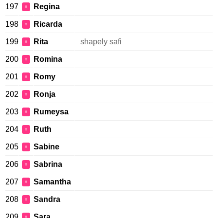
197
Regina
♀
198
Ricarda
♀
199
Rita
shapely safi
♀
200
Romina
♀
201
Romy
♀
202
Ronja
♀
203
Rumeysa
♀
204
Ruth
♀
205
Sabine
♀
206
Sabrina
♀
207
Samantha
♀
208
Sandra
♀
209
Sara
♀