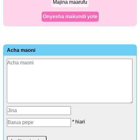
Majina maarufu
Onyesha makundi yote
Acha maoni
* hiari