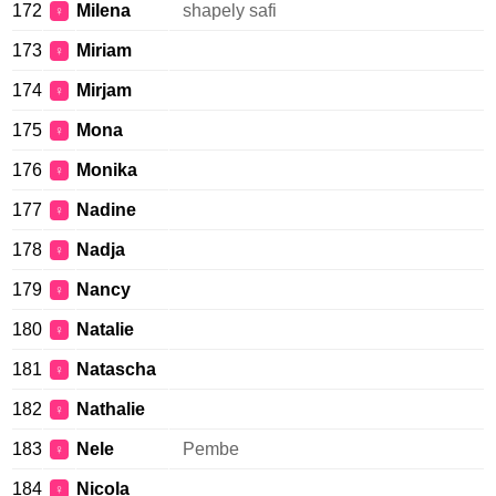
172
Milena
shapely safi
♀
173
Miriam
♀
174
Mirjam
♀
175
Mona
♀
176
Monika
♀
177
Nadine
♀
178
Nadja
♀
179
Nancy
♀
180
Natalie
♀
181
Natascha
♀
182
Nathalie
♀
183
Nele
Pembe
♀
184
Nicola
♀