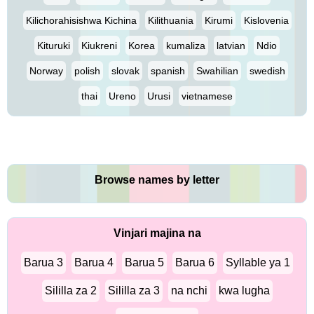
Kilichorahisishwa Kichina
Kilithuania
Kirumi
Kislovenia
Kituruki
Kiukreni
Korea
kumaliza
latvian
Ndio
Norway
polish
slovak
spanish
Swahilian
swedish
thai
Ureno
Urusi
vietnamese
Browse names by letter
Vinjari majina na
Barua 3
Barua 4
Barua 5
Barua 6
Syllable ya 1
Sililla za 2
Sililla za 3
na nchi
kwa lugha