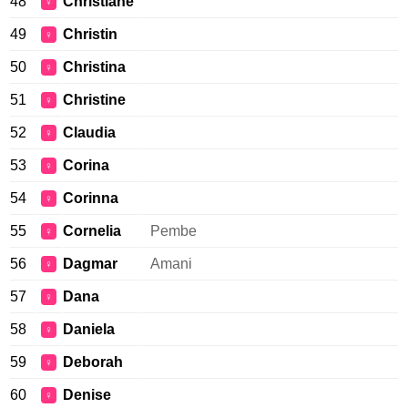
48
Christiane
♀
49
Christin
♀
50
Christina
♀
51
Christine
♀
52
Claudia
♀
53
Corina
♀
54
Corinna
♀
55
Cornelia
Pembe
♀
56
Dagmar
Amani
♀
57
Dana
♀
58
Daniela
♀
59
Deborah
♀
60
Denise
♀