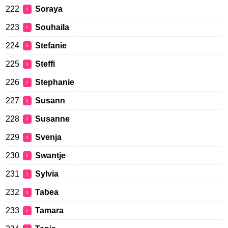
222
Soraya
♀
223
Souhaila
♀
224
Stefanie
♀
225
Steffi
♀
226
Stephanie
♀
227
Susann
♀
228
Susanne
♀
229
Svenja
♀
230
Swantje
♀
231
Sylvia
♀
232
Tabea
♀
233
Tamara
♀