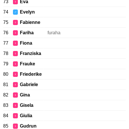
73
Eva
♀
74
Evelyn
♂
75
Fabienne
♀
76
Fariha
furaha
♀
77
Fiona
♀
78
Franziska
♀
79
Frauke
♀
80
Friederike
♀
81
Gabriele
♀
82
Gina
♀
83
Gisela
♀
84
Giulia
♀
85
Gudrun
♀