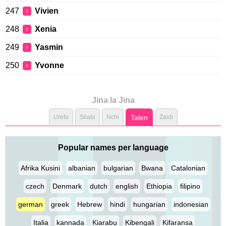
247
Vivien
♀
248
Xenia
♀
249
Yasmin
♀
250
Yvonne
♀
Jina la Jina
Urefu
Silabi
Nchi
Talen
Zaidi
Popular names per language
Afrika Kusini
albanian
bulgarian
Bwana
Catalonian
czech
Denmark
dutch
english
Ethiopia
filipino
german
greek
Hebrew
hindi
hungarian
indonesian
Italia
kannada
Kiarabu
Kibengali
Kifaransa