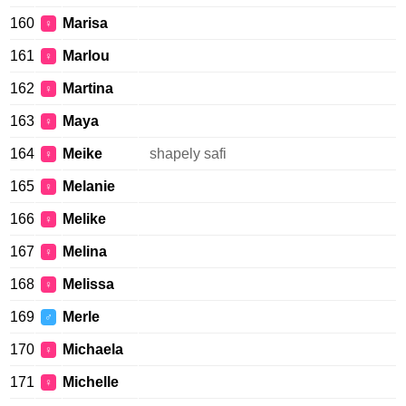
160
Marisa
♀
161
Marlou
♀
162
Martina
♀
163
Maya
♀
164
Meike
shapely safi
♀
165
Melanie
♀
166
Melike
♀
167
Melina
♀
168
Melissa
♀
169
Merle
♂
170
Michaela
♀
171
Michelle
♀