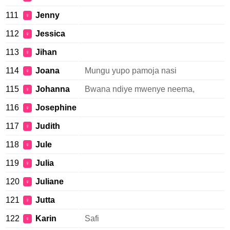
111
Jenny
♀
112
Jessica
♀
113
Jihan
♀
114
Joana
Mungu yupo pamoja nasi
♀
115
Johanna
Bwana ndiye mwenye neema,
♀
116
Josephine
♀
117
Judith
♀
118
Jule
♀
119
Julia
♀
120
Juliane
♀
121
Jutta
♀
122
Karin
Safi
♀