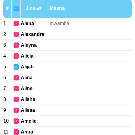
#
Jina
Maana
♂
1
Alena
mwamba
♀
2
Alexandra
♀
3
Aleyna
♀
4
Alicia
♀
5
Alijah
♂
6
Alina
♀
7
Aline
♀
8
Alisha
♀
9
Alissa
♀
10
Amelie
♀
11
Amra
♀