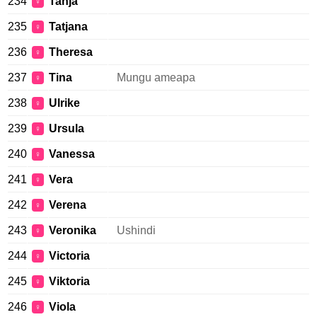
234
Tanja
♀
235
Tatjana
♀
236
Theresa
♀
237
Tina
Mungu ameapa
♀
238
Ulrike
♀
239
Ursula
♀
240
Vanessa
♀
241
Vera
♀
242
Verena
♀
243
Veronika
Ushindi
♀
244
Victoria
♀
245
Viktoria
♀
246
Viola
♀