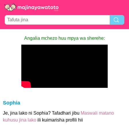
Angalia mchezo huu mpya wa sherehe:
Sophia
Je, jina lako ni Sophia? Tafadhari jibu
Maswali matano
kuhusu jina lako
ili kuimarisha profili hii