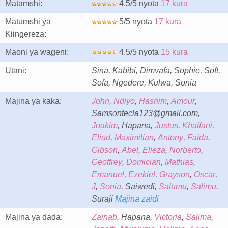
Matamshi:
4.5/5 nyota
17 kura
Matumshi ya
5/5 nyota
17 kura
Kiingereza:
Maoni ya wageni:
4.5/5 nyota
15 kura
Utani:
Sina, Kabibi, Dimvafa, Sophie, Soft,
Sofa, Ngedere, Kulwa, Sonia
Majina ya kaka:
John
,
Ndiyo
,
Hashim
,
Amour
,
Samsontecla123@gmail.com,
Joakim
, Hapana,
Justus
,
Khalfani
,
Eliud
,
Maximilian
,
Antony
,
Faida
,
Gibson
,
Abel
,
Elieza
,
Norberto
,
Geoffrey
,
Domician
,
Mathias
,
Emanuel
,
Ezekiel
,
Grayson
,
Oscar
,
J
,
Sonia
, Saiwedi,
Salumu
,
Salimu
,
Suraji
Majina zaidi
Majina ya dada:
Zainab
, Hapana,
Victoria
,
Salima
,