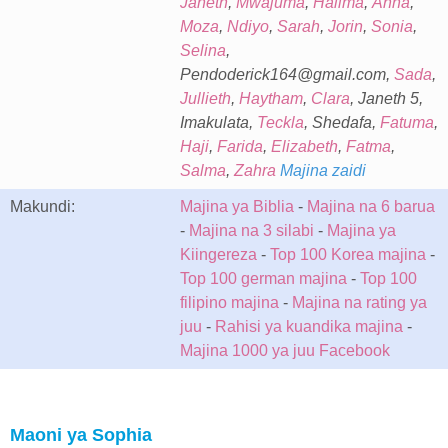
Janeth
,
Mwajuma
,
Halima
,
Anna
,
Moza
,
Ndiyo
,
Sarah
,
Jorin
,
Sonia
,
Selina
,
Pendoderick164@gmail.com,
Sada
,
Jullieth
,
Haytham
,
Clara
, Janeth 5,
Imakulata,
Teckla
, Shedafa,
Fatuma
,
Haji
,
Farida
,
Elizabeth
,
Fatma
,
Salma
,
Zahra
Majina zaidi
Makundi:
Majina ya Biblia
-
Majina na 6 barua
-
Majina na 3 silabi
-
Majina ya
Kiingereza
-
Top 100 Korea majina
-
Top 100 german majina
-
Top 100
filipino majina
-
Majina na rating ya
juu
-
Rahisi ya kuandika majina
-
Majina 1000 ya juu Facebook
Maoni ya Sophia