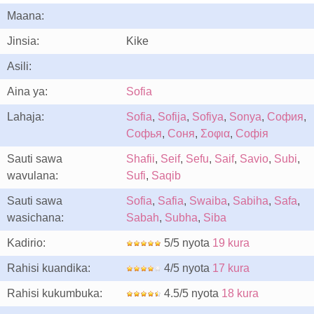
Maana:
Jinsia:
Kike
Asili:
Aina ya:
Sofia
Lahaja:
Sofia
,
Sofija
,
Sofiya
,
Sonya
,
София
,
Софья
,
Соня
,
Σοφια
,
Софія
Sauti sawa
Shafii
,
Seif
,
Sefu
,
Saif
,
Savio
,
Subi
,
wavulana:
Sufi
,
Saqib
Sauti sawa
Sofia
,
Safia
,
Swaiba
,
Sabiha
,
Safa
,
wasichana:
Sabah
,
Subha
,
Siba
Kadirio:
5/5 nyota
19 kura
Rahisi kuandika:
4/5 nyota
17 kura
Rahisi kukumbuka:
4.5/5 nyota
18 kura