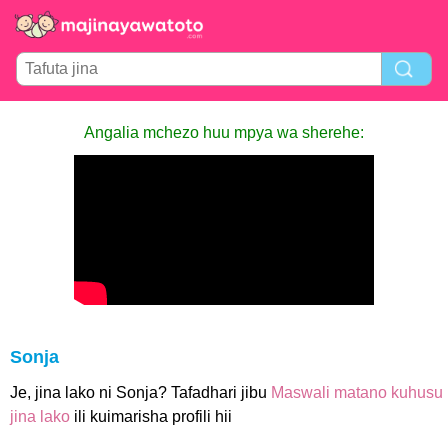
Angalia mchezo huu mpya wa sherehe:
Sonja
Je, jina lako ni Sonja? Tafadhari jibu
Maswali matano kuhusu
jina lako
ili kuimarisha profili hii