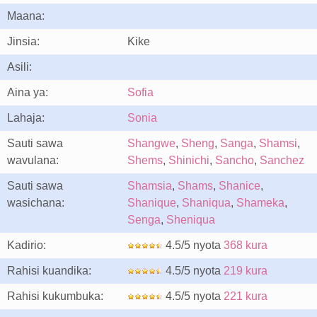
Maana:
Jinsia:
Kike
Asili:
Aina ya:
Sofia
Lahaja:
Sonia
Sauti sawa
Shangwe
,
Sheng
,
Sanga
,
Shamsi
,
wavulana:
Shems
,
Shinichi
,
Sancho
,
Sanchez
Sauti sawa
Shamsia
,
Shams
,
Shanice
,
wasichana:
Shanique
,
Shaniqua
,
Shameka
,
Senga
,
Sheniqua
Kadirio:
4.5/5 nyota
368 kura
Rahisi kuandika:
4.5/5 nyota
219 kura
Rahisi kukumbuka:
4.5/5 nyota
221 kura