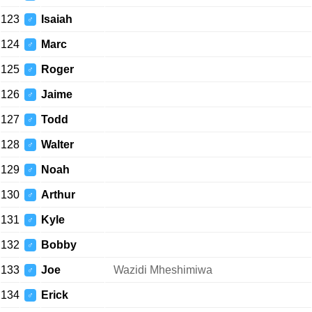
123
Isaiah
♂
124
Marc
♂
125
Roger
♂
126
Jaime
♂
127
Todd
♂
128
Walter
♂
129
Noah
♂
130
Arthur
♂
131
Kyle
♂
132
Bobby
♂
133
Joe
Wazidi Mheshimiwa
♂
134
Erick
♂