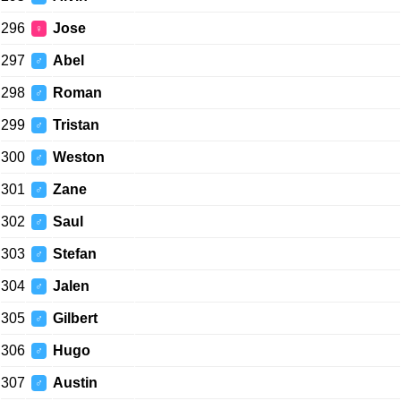
296
Jose
♀
297
Abel
♂
298
Roman
♂
299
Tristan
♂
300
Weston
♂
301
Zane
♂
302
Saul
♂
303
Stefan
♂
304
Jalen
♂
305
Gilbert
♂
306
Hugo
♂
307
Austin
♂