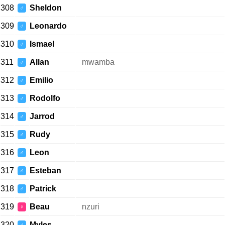
308
Sheldon
♂
309
Leonardo
♂
310
Ismael
♂
311
Allan
mwamba
♂
312
Emilio
♂
313
Rodolfo
♂
314
Jarrod
♂
315
Rudy
♂
316
Leon
♂
317
Esteban
♂
318
Patrick
♂
319
Beau
nzuri
♀
320
Myles