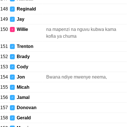
148
Reginald
♂
149
Jay
♂
150
Willie
na mapenzi na nguvu kubwa kama
♀
kofia ya chuma
151
Trenton
♂
152
Brady
♂
153
Cody
♂
154
Jon
Bwana ndiye mwenye neema,
♂
155
Micah
♂
156
Jamal
♂
157
Donovan
♂
158
Gerald
♂