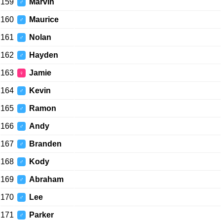
159
Marvin
♂
160
Maurice
♂
161
Nolan
♂
162
Hayden
♂
163
Jamie
♀
164
Kevin
♂
165
Ramon
♂
166
Andy
♂
167
Branden
♂
168
Kody
♂
169
Abraham
♂
170
Lee
♂
171
Parker
♂