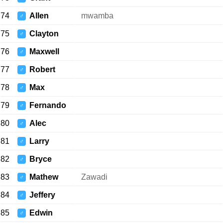
74
Allen
mwamba
♂
75
Clayton
♂
76
Maxwell
♂
77
Robert
♂
78
Max
♂
79
Fernando
♂
80
Alec
♂
81
Larry
♂
82
Bryce
♂
83
Mathew
Zawadi
♂
84
Jeffery
♂
85
Edwin
♂