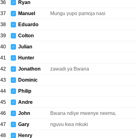
36
Ryan
♂
37
Manuel
Mungu yupo pamoja nasi
♂
38
Eduardo
♂
39
Colton
♂
40
Julian
♂
41
Hunter
♂
42
Jonathon
zawadi ya Bwana
♂
43
Dominic
♂
44
Philip
♂
45
Andre
♂
46
John
Bwana ndiye mwenye neema,
♂
47
Gary
nguvu kwa mkuki
♂
48
Henry
♂