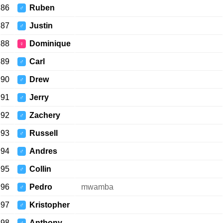
86
Ruben
♂
87
Justin
♂
88
Dominique
♀
89
Carl
♂
90
Drew
♂
91
Jerry
♂
92
Zachery
♂
93
Russell
♂
94
Andres
♂
95
Collin
♂
96
Pedro
mwamba
♂
97
Kristopher
♂
98
Anthony