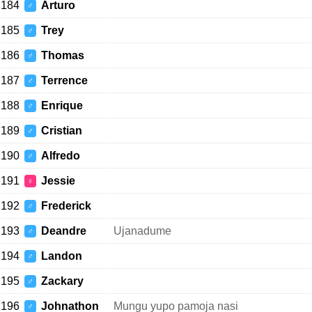
184
Arturo
♂
185
Trey
♂
186
Thomas
♂
187
Terrence
♂
188
Enrique
♂
189
Cristian
♂
190
Alfredo
♂
191
Jessie
♀
192
Frederick
♂
193
Deandre
Ujanadume
♂
194
Landon
♂
195
Zackary
♂
196
Johnathon
Mungu yupo pamoja nasi
♂