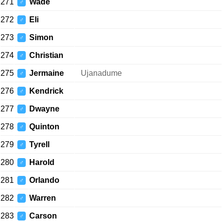
271
Wade
♂
272
Eli
♂
273
Simon
♂
274
Christian
♂
275
Jermaine
Ujanadume
♂
276
Kendrick
♂
277
Dwayne
♂
278
Quinton
♂
279
Tyrell
♂
280
Harold
♂
281
Orlando
♂
282
Warren
♂
283
Carson
♂