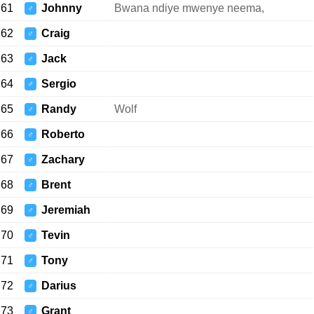
61
Johnny
Bwana ndiye mwenye neema,
♂
62
Craig
♂
63
Jack
♂
64
Sergio
♂
65
Randy
Wolf
♂
66
Roberto
♂
67
Zachary
♂
68
Brent
♂
69
Jeremiah
♂
70
Tevin
♂
71
Tony
♂
72
Darius
♂
73
Grant
♂