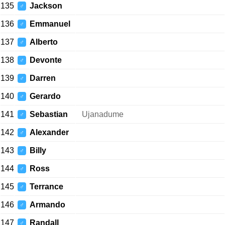
135
Jackson
♂
136
Emmanuel
♂
137
Alberto
♂
138
Devonte
♂
139
Darren
♂
140
Gerardo
♂
141
Sebastian
Ujanadume
♂
142
Alexander
♂
143
Billy
♂
144
Ross
♂
145
Terrance
♂
146
Armando
♂
147
Randall
♂