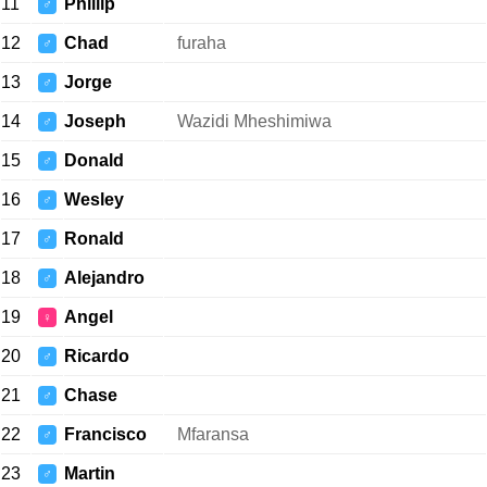
11
Phillip
♂
12
Chad
furaha
♂
13
Jorge
♂
14
Joseph
Wazidi Mheshimiwa
♂
15
Donald
♂
16
Wesley
♂
17
Ronald
♂
18
Alejandro
♂
19
Angel
♀
20
Ricardo
♂
21
Chase
♂
22
Francisco
Mfaransa
♂
23
Martin
♂