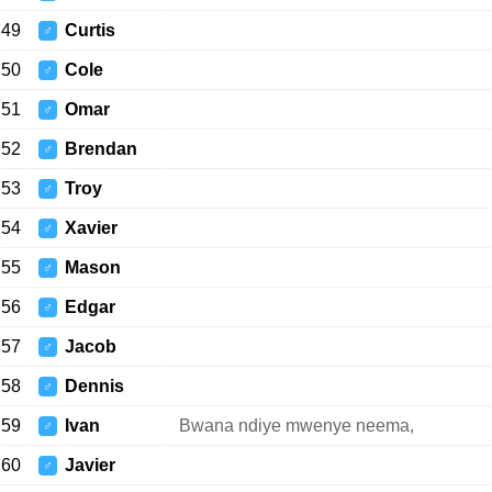
49
Curtis
♂
50
Cole
♂
51
Omar
♂
52
Brendan
♂
53
Troy
♂
54
Xavier
♂
55
Mason
♂
56
Edgar
♂
57
Jacob
♂
58
Dennis
♂
59
Ivan
Bwana ndiye mwenye neema,
♂
60
Javier
♂