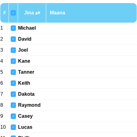
#
Jina
Maana
♂
1
Michael
♂
2
David
♂
3
Joel
♂
4
Kane
♂
5
Tanner
♂
6
Keith
♂
7
Dakota
♂
8
Raymond
♂
9
Casey
♂
10
Lucas
♂