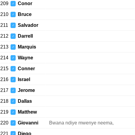
209
Conor
♂
210
Bruce
♂
211
Salvador
♂
212
Darrell
♂
213
Marquis
♂
214
Wayne
♂
215
Conner
♂
216
Israel
♂
217
Jerome
♂
218
Dallas
♂
219
Matthew
♂
220
Giovanni
Bwana ndiye mwenye neema,
♂
221
Diego
♂