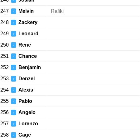
♂
247
Melvin
Rafiki
♂
248
Zackery
♂
249
Leonard
♂
250
Rene
♂
251
Chance
♂
252
Benjamin
♂
253
Denzel
♂
254
Alexis
♂
255
Pablo
♂
256
Angelo
♂
257
Lorenzo
♂
258
Gage
♂