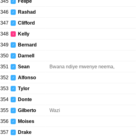
345
Felipe
♂
346
Rashad
♂
347
Clifford
♂
348
Kelly
♀
349
Bernard
♂
350
Darnell
♂
351
Sean
Bwana ndiye mwenye neema,
♂
352
Alfonso
♂
353
Tylor
♂
354
Donte
♂
355
Gilberto
Wazi
♂
356
Moises
♂
357
Drake
♂