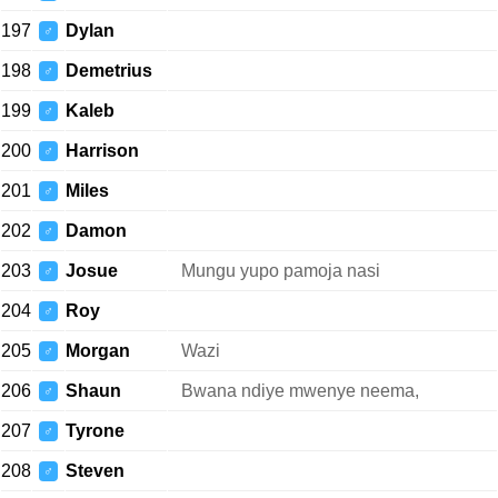
197
Dylan
♂
198
Demetrius
♂
199
Kaleb
♂
200
Harrison
♂
201
Miles
♂
202
Damon
♂
203
Josue
Mungu yupo pamoja nasi
♂
204
Roy
♂
205
Morgan
Wazi
♂
206
Shaun
Bwana ndiye mwenye neema,
♂
207
Tyrone
♂
208
Steven
♂