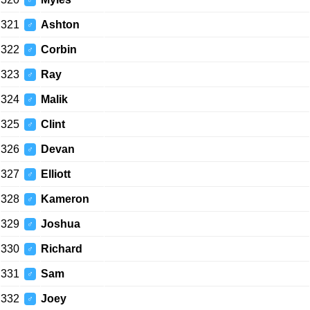
♂
321
Ashton
♂
322
Corbin
♂
323
Ray
♂
324
Malik
♂
325
Clint
♂
326
Devan
♂
327
Elliott
♂
328
Kameron
♂
329
Joshua
♂
330
Richard
♂
331
Sam
♂
332
Joey
♂