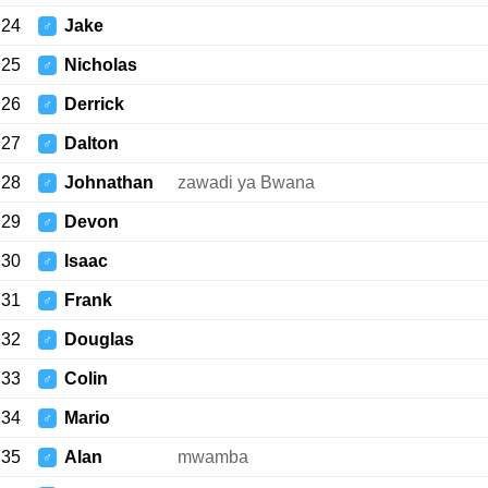
24
Jake
♂
25
Nicholas
♂
26
Derrick
♂
27
Dalton
♂
28
Johnathan
zawadi ya Bwana
♂
29
Devon
♂
30
Isaac
♂
31
Frank
♂
32
Douglas
♂
33
Colin
♂
34
Mario
♂
35
Alan
mwamba
♂