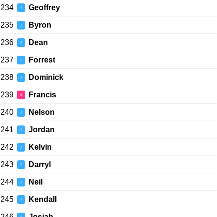
234
Geoffrey
♂
235
Byron
♂
236
Dean
♂
237
Forrest
♂
238
Dominick
♂
239
Francis
♀
240
Nelson
♂
241
Jordan
♂
242
Kelvin
♂
243
Darryl
♂
244
Neil
♂
245
Kendall
♂
246
Josiah