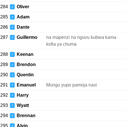
284
Oliver
♂
285
Adam
♂
286
Dante
♂
287
Guillermo
na mapenzi na nguvu kubwa kama
♂
kofia ya chuma
288
Keenan
♂
289
Brendon
♂
290
Quentin
♂
291
Emanuel
Mungu yupo pamoja nasi
♂
292
Harry
♂
293
Wyatt
♂
294
Brennan
♂
295
Alvin
♂