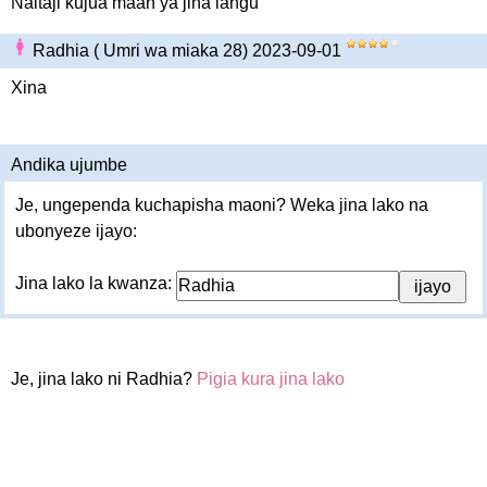
Naitaji kujua maan ya jina langu
Radhia ( Umri wa miaka 28) 2023-09-01
Xina
Andika ujumbe
Je, ungependa kuchapisha maoni? Weka jina lako na
ubonyeze ijayo:
Jina lako la kwanza:
Je, jina lako ni Radhia?
Pigia kura jina lako