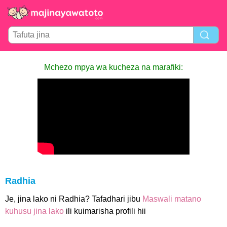
Mchezo mpya wa kucheza na marafiki:
Radhia
Je, jina lako ni Radhia? Tafadhari jibu
Maswali matano
kuhusu jina lako
ili kuimarisha profili hii