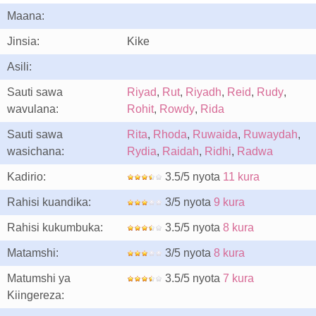
Maana:
Jinsia:
Kike
Asili:
Sauti sawa
Riyad
,
Rut
,
Riyadh
,
Reid
,
Rudy
,
wavulana:
Rohit
,
Rowdy
,
Rida
Sauti sawa
Rita
,
Rhoda
,
Ruwaida
,
Ruwaydah
,
wasichana:
Rydia
,
Raidah
,
Ridhi
,
Radwa
Kadirio:
3.5/5 nyota
11 kura
Rahisi kuandika:
3/5 nyota
9 kura
Rahisi kukumbuka:
3.5/5 nyota
8 kura
Matamshi:
3/5 nyota
8 kura
Matumshi ya
3.5/5 nyota
7 kura
Kiingereza: