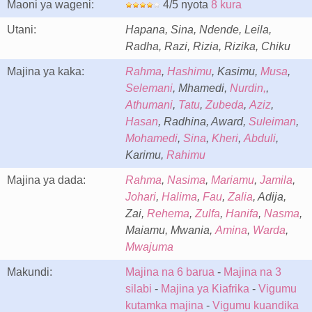
Maoni ya wageni:
4/5 nyota
8 kura
Utani:
Hapana, Sina, Ndende, Leila,
Radha, Razi, Rizia, Rizika, Chiku
Majina ya kaka:
Rahma
,
Hashimu
, Kasimu,
Musa
,
Selemani
, Mhamedi,
Nurdin,
,
Athumani
,
Tatu
,
Zubeda
,
Aziz
,
Hasan
, Radhina, Award,
Suleiman
,
Mohamedi
,
Sina
,
Kheri
,
Abduli
,
Karimu,
Rahimu
Majina ya dada:
Rahma
,
Nasima
,
Mariamu
,
Jamila
,
Johari
,
Halima
,
Fau
,
Zalia
, Adija,
Zai,
Rehema
,
Zulfa
,
Hanifa
,
Nasma
,
Maiamu, Mwania,
Amina
,
Warda
,
Mwajuma
Makundi:
Majina na 6 barua
-
Majina na 3
silabi
-
Majina ya Kiafrika
-
Vigumu
kutamka majina
-
Vigumu kuandika