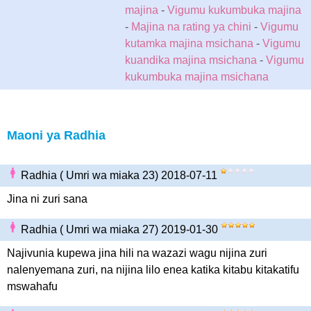
majina
-
Vigumu kukumbuka majina
-
Majina na rating ya chini
-
Vigumu
kutamka majina msichana
-
Vigumu
kuandika majina msichana
-
Vigumu
kukumbuka majina msichana
Maoni ya Radhia
Radhia ( Umri wa miaka 23) 2018-07-11
Jina ni zuri sana
Radhia ( Umri wa miaka 27) 2019-01-30
Najivunia kupewa jina hili na wazazi wagu nijina zuri
nalenyemana zuri, na nijina lilo enea katika kitabu kitakatifu
mswahafu