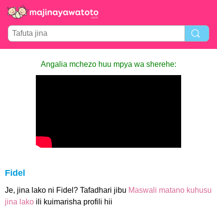
Angalia mchezo huu mpya wa sherehe:
Fidel
Je, jina lako ni Fidel? Tafadhari jibu
Maswali matano kuhusu
jina lako
ili kuimarisha profili hii