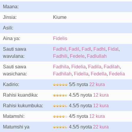
Maana:
Jinsia:
Kiume
Asili:
Aina ya:
Fidelis
Sauti sawa
Fadhil
,
Fadil
,
Fadl
,
Fadhl
,
Fidal
,
wavulana:
Fadhili
,
Fedele
,
Fadlullah
Sauti sawa
Fadhila
,
Fidelia
,
Fadila
,
Fadilah
,
wasichana:
Fadhilah
,
Fidella
,
Fedella
,
Fedelia
Kadirio:
5/5 nyota
22 kura
Rahisi kuandika:
4.5/5 nyota
12 kura
Rahisi kukumbuka:
4.5/5 nyota
12 kura
Matamshi:
4/5 nyota
12 kura
Matumshi ya
4.5/5 nyota
22 kura