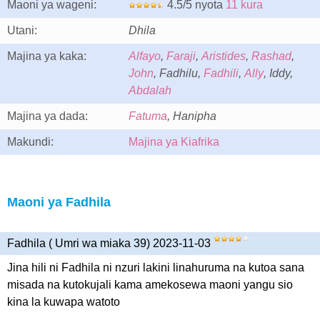
Maoni ya wageni:
4.5/5 nyota
11 kura
Utani:
Dhila
Majina ya kaka:
Alfayo
,
Faraji
,
Aristides
,
Rashad
,
John
, Fadhilu,
Fadhili
,
Ally
, Iddy,
Abdalah
Majina ya dada:
Fatuma
, Hanipha
Makundi:
Majina ya Kiafrika
Maoni ya Fadhila
Fadhila ( Umri wa miaka 39) 2023-11-03
Jina hili ni Fadhila ni nzuri lakini linahuruma na kutoa sana
misada na kutokujali kama amekosewa maoni yangu sio
kina la kuwapa watoto