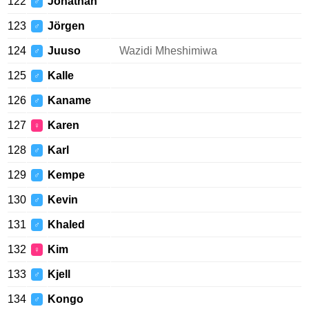
122
Jonathan
♂
123
Jörgen
♂
124
Juuso
Wazidi Mheshimiwa
♂
125
Kalle
♂
126
Kaname
♂
127
Karen
♀
128
Karl
♂
129
Kempe
♂
130
Kevin
♂
131
Khaled
♂
132
Kim
♀
133
Kjell
♂
134
Kongo
♂