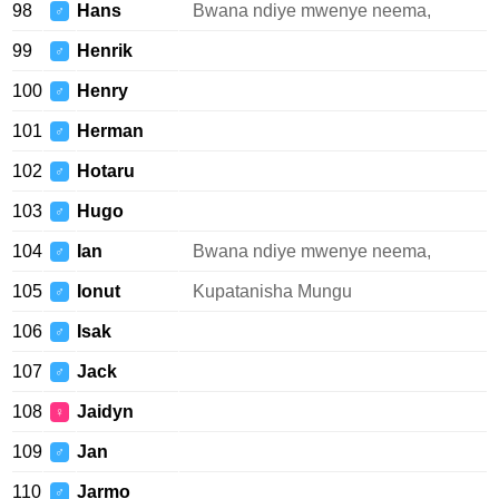
98
Hans
Bwana ndiye mwenye neema,
♂
99
Henrik
♂
100
Henry
♂
101
Herman
♂
102
Hotaru
♂
103
Hugo
♂
104
Ian
Bwana ndiye mwenye neema,
♂
105
Ionut
Kupatanisha Mungu
♂
106
Isak
♂
107
Jack
♂
108
Jaidyn
♀
109
Jan
♂
110
Jarmo
♂