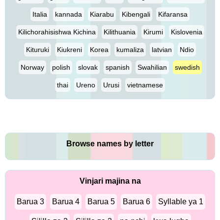
Italia
kannada
Kiarabu
Kibengali
Kifaransa
Kilichorahisishwa Kichina
Kilithuania
Kirumi
Kislovenia
Kituruki
Kiukreni
Korea
kumaliza
latvian
Ndio
Norway
polish
slovak
spanish
Swahilian
swedish
thai
Ureno
Urusi
vietnamese
Browse names by letter
Vinjari majina na
Barua 3
Barua 4
Barua 5
Barua 6
Syllable ya 1