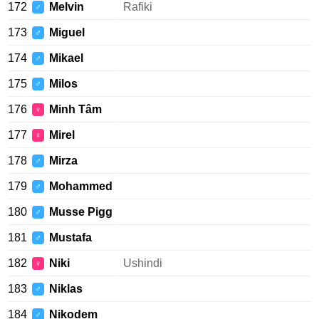
172
Melvin
Rafiki
♂
173
Miguel
♂
174
Mikael
♂
175
Milos
♂
176
Minh Tâm
♀
177
Mirel
♀
178
Mirza
♂
179
Mohammed
♂
180
Musse Pigg
♂
181
Mustafa
♂
182
Niki
Ushindi
♀
183
Niklas
♂
184
Nikodem
♂