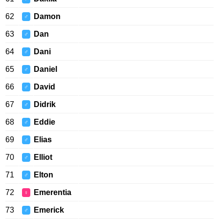
62
Damon
♂
63
Dan
♂
64
Dani
♂
65
Daniel
♂
66
David
♂
67
Didrik
♂
68
Eddie
♂
69
Elias
♂
70
Elliot
♂
71
Elton
♂
72
Emerentia
♀
73
Emerick
♂