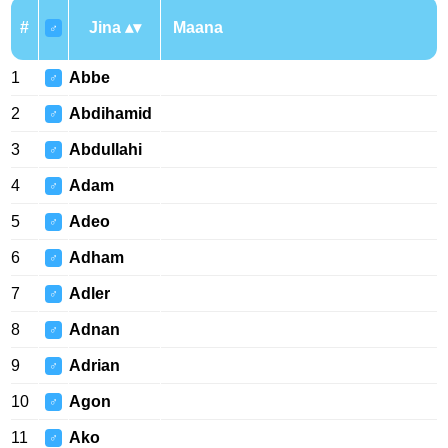
#
Jina
Maana
♂
1
Abbe
♂
2
Abdihamid
♂
3
Abdullahi
♂
4
Adam
♂
5
Adeo
♂
6
Adham
♂
7
Adler
♂
8
Adnan
♂
9
Adrian
♂
10
Agon
♂
11
Ako
♂