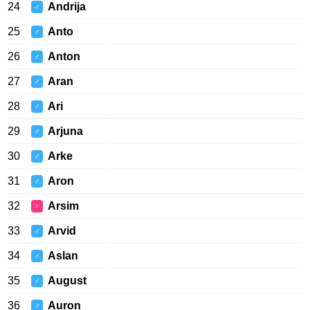
24
Andrija
♂
25
Anto
♂
26
Anton
♂
27
Aran
♂
28
Ari
♂
29
Arjuna
♂
30
Arke
♂
31
Aron
♂
32
Arsim
♀
33
Arvid
♂
34
Aslan
♂
35
August
♂
36
Auron
♂