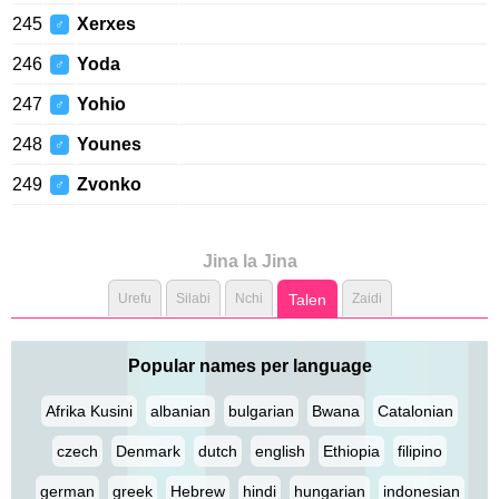
245
Xerxes
♂
246
Yoda
♂
247
Yohio
♂
248
Younes
♂
249
Zvonko
♂
Jina la Jina
Urefu
Silabi
Nchi
Talen
Zaidi
Popular names per language
Afrika Kusini
albanian
bulgarian
Bwana
Catalonian
czech
Denmark
dutch
english
Ethiopia
filipino
german
greek
Hebrew
hindi
hungarian
indonesian