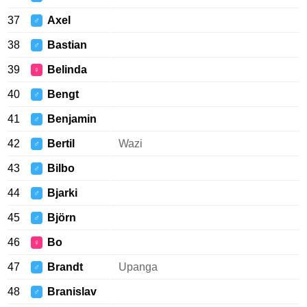
37
Axel
♂
38
Bastian
♂
39
Belinda
♀
40
Bengt
♂
41
Benjamin
♂
42
Bertil
Wazi
♂
43
Bilbo
♂
44
Bjarki
♂
45
Björn
♂
46
Bo
♀
47
Brandt
Upanga
♂
48
Branislav
♂