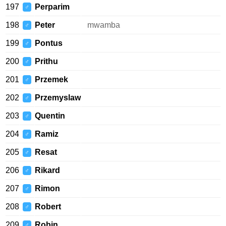
197
Perparim
♂
198
Peter
mwamba
♂
199
Pontus
♂
200
Prithu
♂
201
Przemek
♂
202
Przemyslaw
♂
203
Quentin
♂
204
Ramiz
♂
205
Resat
♂
206
Rikard
♂
207
Rimon
♂
208
Robert
♂
209
Robin
♂