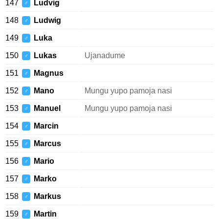
147
Ludvig
♂
148
Ludwig
♂
149
Luka
♂
150
Lukas
Ujanadume
♂
151
Magnus
♂
152
Mano
Mungu yupo pamoja nasi
♂
153
Manuel
Mungu yupo pamoja nasi
♂
154
Marcin
♂
155
Marcus
♂
156
Mario
♂
157
Marko
♂
158
Markus
♂
159
Martin
♂