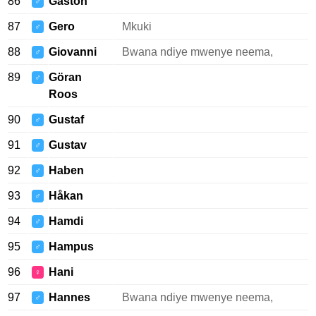
86
Gaston
♂
87
Gero
Mkuki
♂
88
Giovanni
Bwana ndiye mwenye neema,
♂
89
Göran
♂
Roos
90
Gustaf
♂
91
Gustav
♂
92
Haben
♂
93
Håkan
♂
94
Hamdi
♂
95
Hampus
♂
96
Hani
♀
97
Hannes
Bwana ndiye mwenye neema,
♂