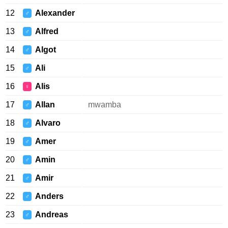
12
Alexander
♂
13
Alfred
♂
14
Algot
♂
15
Ali
♂
16
Alis
♀
17
Allan
mwamba
♂
18
Alvaro
♂
19
Amer
♂
20
Amin
♂
21
Amir
♂
22
Anders
♂
23
Andreas
♂