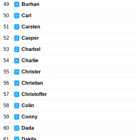
49
Burhan
♂
50
Carl
♂
51
Carsten
♂
52
Casper
♂
53
Charbel
♂
54
Charlie
♂
55
Christer
♂
56
Christian
♂
57
Christoffer
♂
58
Colin
♂
59
Conny
♂
60
Dada
♂
61
Dakila
♂