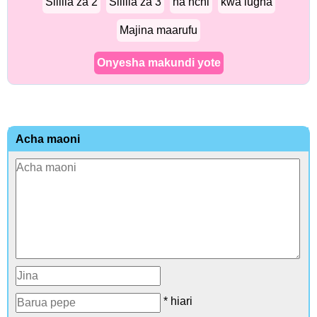
Sililla za 2
Sililla za 3
na nchi
kwa lugha
Majina maarufu
Onyesha makundi yote
Acha maoni
* hiari