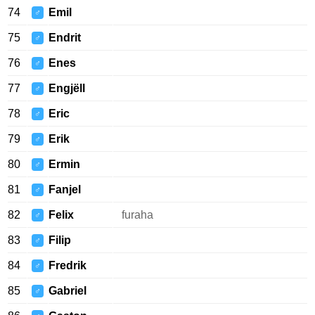
74
Emil
♂
75
Endrit
♂
76
Enes
♂
77
Engjëll
♂
78
Eric
♂
79
Erik
♂
80
Ermin
♂
81
Fanjel
♂
82
Felix
furaha
♂
83
Filip
♂
84
Fredrik
♂
85
Gabriel
♂