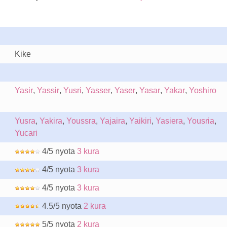
Kike
Yasir
,
Yassir
,
Yusri
,
Yasser
,
Yaser
,
Yasar
,
Yakar
,
Yoshiro
Yusra
,
Yakira
,
Youssra
,
Yajaira
,
Yaikiri
,
Yasiera
,
Yousria
,
Yucari
4/5 nyota
3 kura
4/5 nyota
3 kura
4/5 nyota
3 kura
4.5/5 nyota
2 kura
5/5 nyota
2 kura