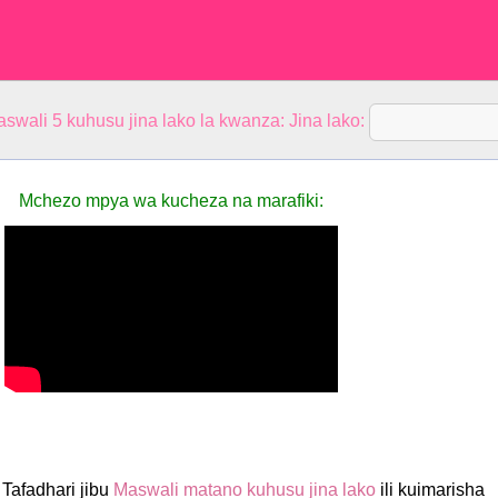
aswali 5 kuhusu jina lako la kwanza: Jina lako:
Mchezo mpya wa kucheza na marafiki:
? Tafadhari jibu
Maswali matano kuhusu jina lako
ili kuimarisha