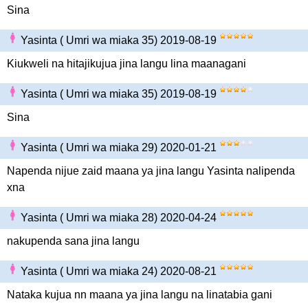
Sina
Yasinta ( Umri wa miaka 35) 2019-08-19
Kiukweli na hitajikujua jina langu lina maanagani
Yasinta ( Umri wa miaka 35) 2019-08-19
Sina
Yasinta ( Umri wa miaka 29) 2020-01-21
Napenda nijue zaid maana ya jina langu Yasinta nalipenda
xna
Yasinta ( Umri wa miaka 28) 2020-04-24
nakupenda sana jina langu
Yasinta ( Umri wa miaka 24) 2020-08-21
Nataka kujua nn maana ya jina langu na linatabia gani