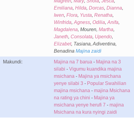
Magreth
,
Mary
,
Shola
,
Jesca
,
Emiliana
,
Hilda
,
Dorcas
,
Dianna
,
Iwen
,
Flora
,
Yusta
,
Renatha
,
Winfrida
,
Agness
,
Odilia
,
Anifa
,
Magdalena
, Mouren,
Martha
,
Janeth
,
Consolata
,
Upendo
,
Elizabet
, Tasiana, Adiventina,
Benadina
Majina zaidi
Makundi:
Majina na 7 barua
-
Majina na 3
silabi
-
Vigumu kuandika majina
msichana
-
Majina ya msichana
yenye silabi 3
-
Popular Swahilian
majina msichana
-
majina Msichana
na rating ya chini
-
Majina ya
msichana yenye herufi 7
-
majina
Msichana na kura nyingi zaidi