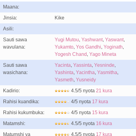
Maana:
Jinsia:
Kike
Asili:
Sauti sawa
Yugi Mutou
,
Yashwant
,
Yaswant
,
wavulana:
Yukamto
,
Yos Gandhi
,
Yoginath
,
Yogesh Chand
,
Yago Mineta
Sauti sawa
Yacinta
,
Yassinta
,
Yesninde
,
wasichana:
Yashinta
,
Yacintha
,
Yasmitha
,
Yasmeth
,
Yusneidy
Kadirio:
4.5/5 nyota
21 kura
Rahisi kuandika:
4/5 nyota
17 kura
Rahisi kukumbuka:
4/5 nyota
15 kura
Matamshi:
4.5/5 nyota
16 kura
Matumshi ya
4.5/5 nyota
17 kura