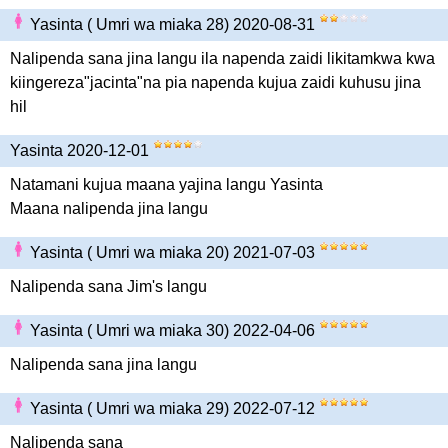
Yasinta ( Umri wa miaka 28) 2020-08-31
Nalipenda sana jina langu ila napenda zaidi likitamkwa kwa
kiingereza"jacinta"na pia napenda kujua zaidi kuhusu jina
hil
Yasinta 2020-12-01
Natamani kujua maana yajina langu Yasinta
Maana nalipenda jina langu
Yasinta ( Umri wa miaka 20) 2021-07-03
Nalipenda sana Jim's langu
Yasinta ( Umri wa miaka 30) 2022-04-06
Nalipenda sana jina langu
Yasinta ( Umri wa miaka 29) 2022-07-12
Nalipenda sana