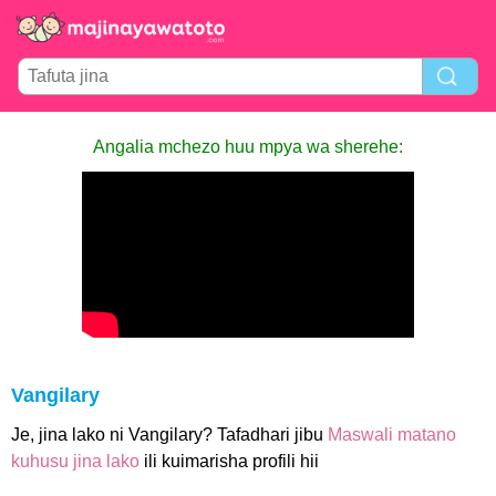
Angalia mchezo huu mpya wa sherehe:
Vangilary
Je, jina lako ni Vangilary? Tafadhari jibu
Maswali matano
kuhusu jina lako
ili kuimarisha profili hii