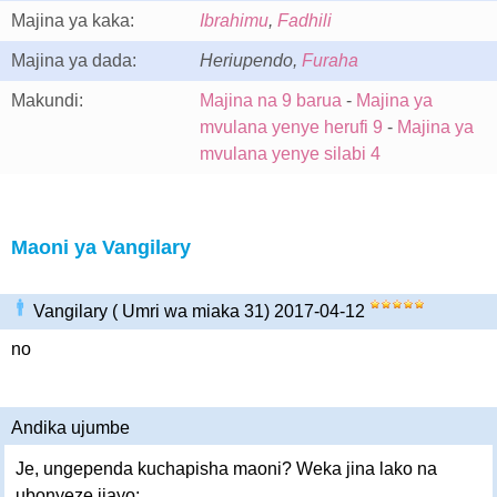
Majina ya kaka:
Ibrahimu
,
Fadhili
Majina ya dada:
Heriupendo,
Furaha
Makundi:
Majina na 9 barua
-
Majina ya
mvulana yenye herufi 9
-
Majina ya
mvulana yenye silabi 4
Maoni ya Vangilary
Vangilary ( Umri wa miaka 31) 2017-04-12
no
Andika ujumbe
Je, ungependa kuchapisha maoni? Weka jina lako na
ubonyeze ijayo: