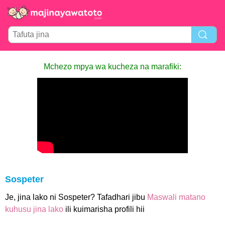
Mchezo mpya wa kucheza na marafiki:
Sospeter
Je, jina lako ni Sospeter? Tafadhari jibu
Maswali matano
kuhusu jina lako
ili kuimarisha profili hii