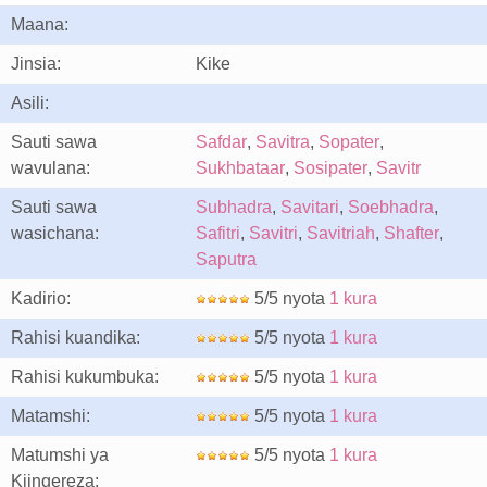
Maana:
Jinsia:
Kike
Asili:
Sauti sawa
Safdar
,
Savitra
,
Sopater
,
wavulana:
Sukhbataar
,
Sosipater
,
Savitr
Sauti sawa
Subhadra
,
Savitari
,
Soebhadra
,
wasichana:
Safitri
,
Savitri
,
Savitriah
,
Shafter
,
Saputra
Kadirio:
5/5 nyota
1 kura
Rahisi kuandika:
5/5 nyota
1 kura
Rahisi kukumbuka:
5/5 nyota
1 kura
Matamshi:
5/5 nyota
1 kura
Matumshi ya
5/5 nyota
1 kura
Kiingereza: