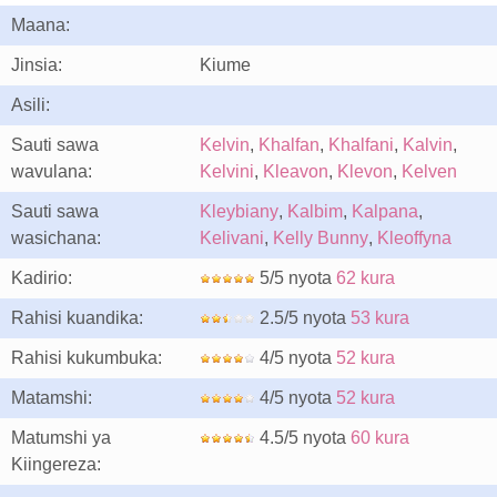
Maana:
Jinsia:
Kiume
Asili:
Sauti sawa
Kelvin
,
Khalfan
,
Khalfani
,
Kalvin
,
wavulana:
Kelvini
,
Kleavon
,
Klevon
,
Kelven
Sauti sawa
Kleybiany
,
Kalbim
,
Kalpana
,
wasichana:
Kelivani
,
Kelly Bunny
,
Kleoffyna
Kadirio:
5/5 nyota
62 kura
Rahisi kuandika:
2.5/5 nyota
53 kura
Rahisi kukumbuka:
4/5 nyota
52 kura
Matamshi:
4/5 nyota
52 kura
Matumshi ya
4.5/5 nyota
60 kura
Kiingereza: