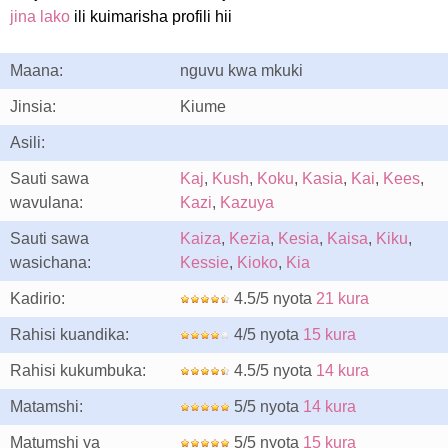
jina lako
ili kuimarisha profili hii
Maana:
nguvu kwa mkuki
Jinsia:
Kiume
Asili:
Sauti sawa
Kaj
,
Kush
,
Koku
,
Kasia
,
Kai
,
Kees
,
wavulana:
Kazi
,
Kazuya
Sauti sawa
Kaiza
,
Kezia
,
Kesia
,
Kaisa
,
Kiku
,
wasichana:
Kessie
,
Kioko
,
Kia
Kadirio:
4.5/5 nyota
21 kura
Rahisi kuandika:
4/5 nyota
15 kura
Rahisi kukumbuka:
4.5/5 nyota
14 kura
Matamshi:
5/5 nyota
14 kura
Matumshi ya
5/5 nyota
15 kura