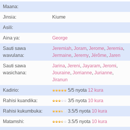
Maana:
Jinsia:
Kiume
Asili:
Aina ya:
George
Sauti sawa
Jeremiah
,
Joram
,
Jerome
,
Jeremia
,
wavulana:
Jermaine
,
Jeremy
,
Jérôme
,
Jaren
Sauti sawa
Jarina
,
Jereni
,
Jayaram
,
Jeromi
,
wasichana:
Jouraine
,
Jorrianne
,
Jurianne
,
Jiranun
Kadirio:
5/5 nyota
12 kura
Rahisi kuandika:
3/5 nyota
10 kura
Rahisi kukumbuka:
3.5/5 nyota
10 kura
Matamshi:
3.5/5 nyota
10 kura