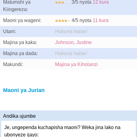
Matumshi ya
3/5 nyota
12 kura
Kiingereza:
Maoni ya wageni:
4/5 nyota
11 kura
Utani:
Hakuna habari
Majina ya kaka:
Johnson
,
Justine
Majina ya dada:
Hakuna habari
Makundi:
Majina ya Kiholanzi
Maoni ya Jurian
Andika ujumbe
Je, ungependa kuchapisha maoni? Weka jina lako na
ubonyeze ijayo: