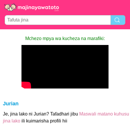
Mchezo mpya wa kucheza na marafiki:
Jurian
Je, jina lako ni Jurian? Tafadhari jibu
Maswali matano kuhusu
jina lako
ili kuimarisha profili hii