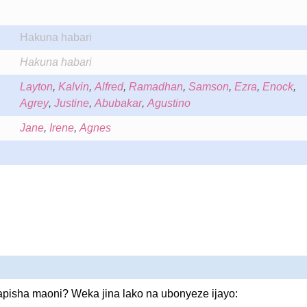
Hakuna habari
Hakuna habari
Layton
,
Kalvin
,
Alfred
,
Ramadhan
,
Samson
,
Ezra
,
Enock
,
Agrey
,
Justine
,
Abubakar
,
Agustino
Jane
,
Irene
,
Agnes
pisha maoni? Weka jina lako na ubonyeze ijayo: