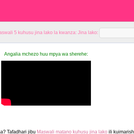
aswali 5 kuhusu jina lako la kwanza: Jina lako:
Angalia mchezo huu mpya wa sherehe:
ma? Tafadhari jibu
Maswali matano kuhusu jina lako
ili kuimaris