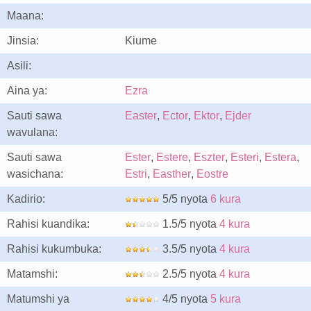
Maana:
Jinsia:
Kiume
Asili:
Aina ya:
Ezra
Sauti sawa
Easter
,
Ector
,
Ektor
,
Ejder
wavulana:
Sauti sawa
Ester
,
Estere
,
Eszter
,
Esteri
,
Estera
,
wasichana:
Estri
,
Easther
,
Eostre
Kadirio:
5/5 nyota
6 kura
Rahisi kuandika:
1.5/5 nyota
4 kura
Rahisi kukumbuka:
3.5/5 nyota
4 kura
Matamshi:
2.5/5 nyota
4 kura
Matumshi ya
4/5 nyota
5 kura