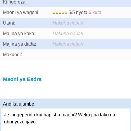
Kiingereza:
Maoni ya wageni:
5/5 nyota
6 kura
Utani:
Hakuna habari
Majina ya kaka:
Hakuna habari
Majina ya dada:
Hakuna habari
Makundi:
Maoni ya Esdra
Andika ujumbe
Je, ungependa kuchapisha maoni? Weka jina lako na
ubonyeze ijayo: