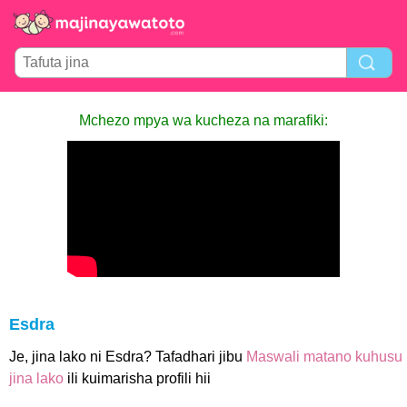
Mchezo mpya wa kucheza na marafiki:
Esdra
Je, jina lako ni Esdra? Tafadhari jibu
Maswali matano kuhusu
jina lako
ili kuimarisha profili hii