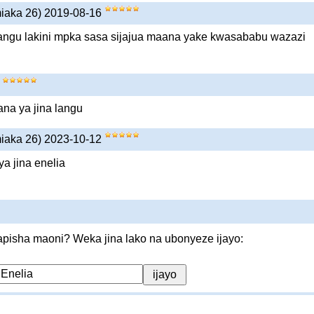
miaka 26) 2019-08-16
langu lakini mpka sasa sijajua maana yake kwasababu wazazi
9
ana ya jina langu
miaka 26) 2023-10-12
a jina enelia
pisha maoni? Weka jina lako na ubonyeze ijayo: