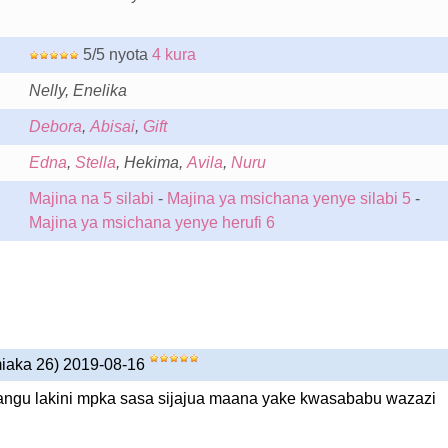
5/5 nyota
4 kura
Nelly, Enelika
Debora
,
Abisai
,
Gift
Edna
,
Stella
, Hekima,
Avila
,
Nuru
Majina na 5 silabi
-
Majina ya msichana yenye silabi 5
-
Majina ya msichana yenye herufi 6
miaka 26) 2019-08-16
langu lakini mpka sasa sijajua maana yake kwasababu wazazi