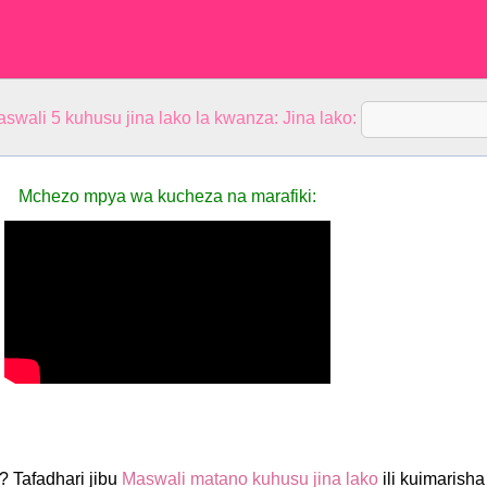
aswali 5 kuhusu jina lako la kwanza: Jina lako:
Mchezo mpya wa kucheza na marafiki:
a? Tafadhari jibu
Maswali matano kuhusu jina lako
ili kuimarisha