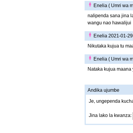
Enelia ( Umri wa 
nalipenda sana jina 
wangu nao hawalijui
Enelia 2021-01-2
Nikutaka kujua tu ma
Enelia ( Umri wa 
Nataka kujua maana y
Andika ujumbe
Je, ungependa kucha
Jina lako la kwanza: