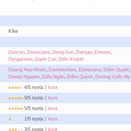
Kike
Duncan
,
Donaciano
,
Dong-Sun
,
Damjan
,
Dimson
,
Dyngannon
,
Danh Can
,
Diên Khánh
Duong Hao Nhien
,
Dammechien
,
Domiziana
,
Diễm Quyên
,
Danny Nguyen
,
Diệu Ngân
,
Diễm Quỳnh
,
Dương Uyển My
4/5 nyota
2 kura
5/5 nyota
2 kura
5/5 nyota
1 kura
1/5 nyota
1 kura
3/5 nyota
1 kura