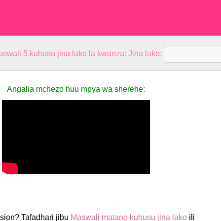
aswali 5 kuhusu jina lako la kwanza: Jina lako:
Angalia mchezo huu mpya wa sherehe:
nsion? Tafadhari jibu
Maswali matano kuhusu jina lako
ili