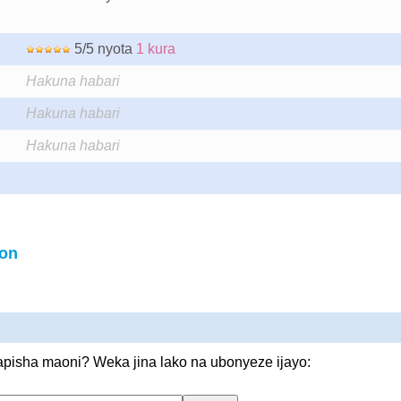
5/5 nyota
1 kura
Hakuna habari
Hakuna habari
Hakuna habari
ion
pisha maoni? Weka jina lako na ubonyeze ijayo: