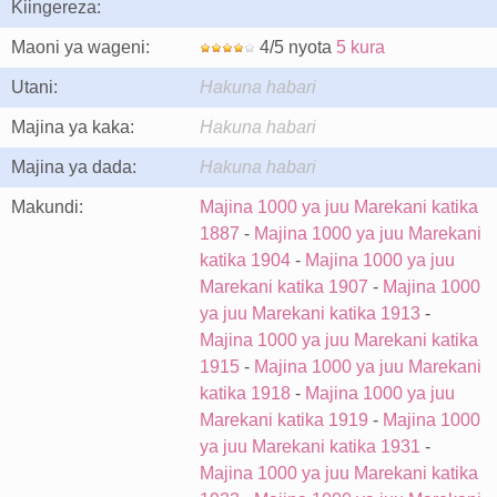
Kiingereza:
Maoni ya wageni:
4/5 nyota
5 kura
Utani:
Hakuna habari
Majina ya kaka:
Hakuna habari
Majina ya dada:
Hakuna habari
Makundi:
Majina 1000 ya juu Marekani katika
1887
-
Majina 1000 ya juu Marekani
katika 1904
-
Majina 1000 ya juu
Marekani katika 1907
-
Majina 1000
ya juu Marekani katika 1913
-
Majina 1000 ya juu Marekani katika
1915
-
Majina 1000 ya juu Marekani
katika 1918
-
Majina 1000 ya juu
Marekani katika 1919
-
Majina 1000
ya juu Marekani katika 1931
-
Majina 1000 ya juu Marekani katika