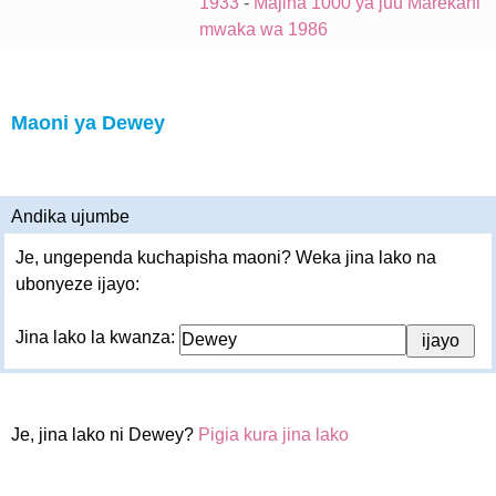
1933
-
Majina 1000 ya juu Marekani
mwaka wa 1986
Maoni ya Dewey
Andika ujumbe
Je, ungependa kuchapisha maoni? Weka jina lako na
ubonyeze ijayo:
Jina lako la kwanza:
Je, jina lako ni Dewey?
Pigia kura jina lako