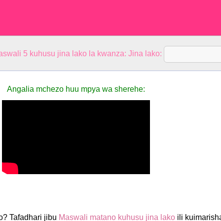
aswali 5 kuhusu jina lako la kwanza: Jina lako:
Angalia mchezo huu mpya wa sherehe:
o? Tafadhari jibu
Maswali matano kuhusu jina lako
ili kuimarish