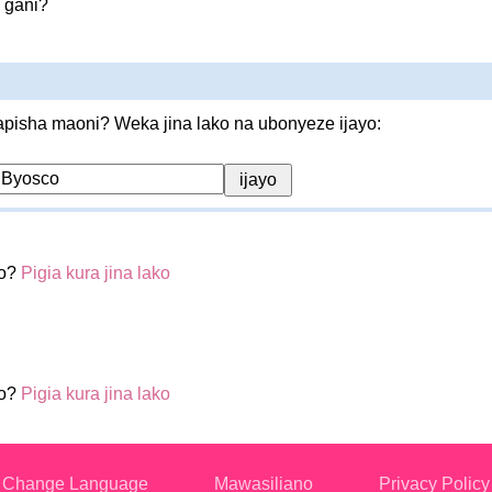
 gani?
pisha maoni? Weka jina lako na ubonyeze ijayo:
co?
Pigia kura jina lako
co?
Pigia kura jina lako
Change Language
Mawasiliano
Privacy Policy