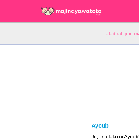
Tafadhali jibu m
Ayoub
Je, jina lako ni Ayoub