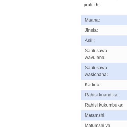
profili hii
Maana:
Jinsia:
Asili:
Sauti sawa
wavulana:
Sauti sawa
wasichana:
Kadirio:
Rahisi kuandika:
Rahisi kukumbuka:
Matamshi:
Matumshi ya