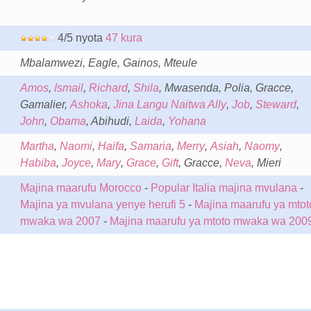
4/5 nyota
47 kura
Mbalamwezi, Eagle, Gainos, Mteule
Amos
,
Ismail
,
Richard
,
Shila
, Mwasenda, Polia, Gracce,
Gamalier,
Ashoka
,
Jina Langu Naitwa Ally
,
Job
,
Steward
,
John
,
Obama
, Abihudi,
Laida
,
Yohana
Martha
,
Naomi
,
Haifa
,
Samaria
,
Merry
,
Asiah
,
Naomy
,
Habiba
,
Joyce
,
Mary
,
Grace
,
Gift
, Gracce,
Neva
, Mieri
Majina maarufu Morocco
-
Popular Italia majina mvulana
-
Majina ya mvulana yenye herufi 5
-
Majina maarufu ya mtot
mwaka wa 2007
-
Majina maarufu ya mtoto mwaka wa 200