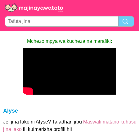
Mchezo mpya wa kucheza na marafiki:
Alyse
Je, jina lako ni Alyse? Tafadhari jibu
Maswali matano kuhusu
jina lako
ili kuimarisha profili hii