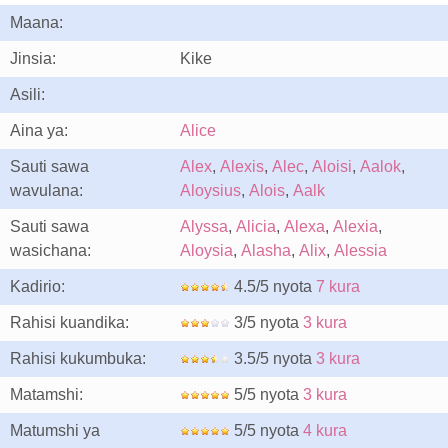
Maana:
Jinsia:
Kike
Asili:
Aina ya:
Alice
Sauti sawa
Alex
,
Alexis
,
Alec
,
Aloisi
,
Aalok
,
wavulana:
Aloysius
,
Alois
,
Aalk
Sauti sawa
Alyssa
,
Alicia
,
Alexa
,
Alexia
,
wasichana:
Aloysia
,
Alasha
,
Alix
,
Alessia
Kadirio:
4.5/5 nyota
7 kura
Rahisi kuandika:
3/5 nyota
3 kura
Rahisi kukumbuka:
3.5/5 nyota
3 kura
Matamshi:
5/5 nyota
3 kura
Matumshi ya
5/5 nyota
4 kura