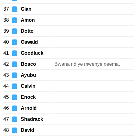
37
Gian
♂
38
Amon
♂
39
Dotto
♂
40
Oswald
♂
41
Goodluck
♂
42
Bosco
Bwana ndiye mwenye neema,
♂
43
Ayubu
♂
44
Calvin
♂
45
Enock
♂
46
Arnold
♂
47
Shadrack
♂
48
David
♂