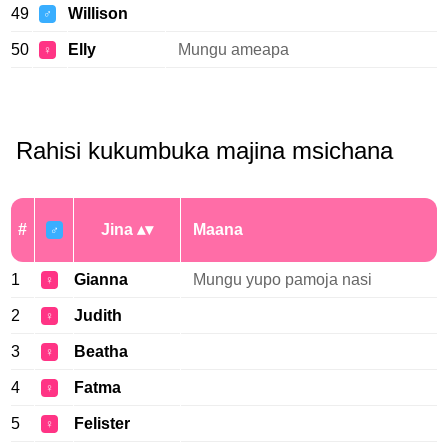
49
Willison
♂
50
Elly
Mungu ameapa
♀
Rahisi kukumbuka majina msichana
#
Jina
Maana
♂
1
Gianna
Mungu yupo pamoja nasi
♀
2
Judith
♀
3
Beatha
♀
4
Fatma
♀
5
Felister
♀