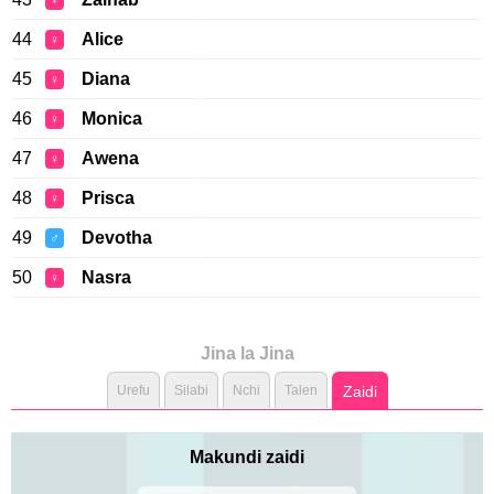
♀
44
Alice
♀
45
Diana
♀
46
Monica
♀
47
Awena
♀
48
Prisca
♀
49
Devotha
♂
50
Nasra
♀
Jina la Jina
Urefu
Silabi
Nchi
Talen
Zaidi
Makundi zaidi