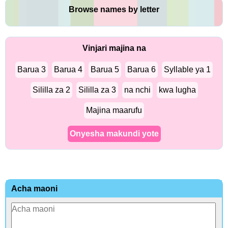
Browse names by letter
Vinjari majina na
Barua 3
Barua 4
Barua 5
Barua 6
Syllable ya 1
Sililla za 2
Sililla za 3
na nchi
kwa lugha
Majina maarufu
Onyesha makundi yote
Acha maoni