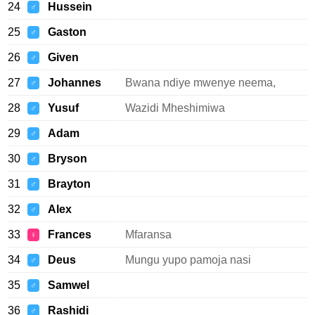
24
Hussein
♂
25
Gaston
♂
26
Given
♂
27
Johannes
Bwana ndiye mwenye neema,
♂
28
Yusuf
Wazidi Mheshimiwa
♂
29
Adam
♂
30
Bryson
♂
31
Brayton
♂
32
Alex
♂
33
Frances
Mfaransa
♀
34
Deus
Mungu yupo pamoja nasi
♂
35
Samwel
♂
36
Rashidi
♂