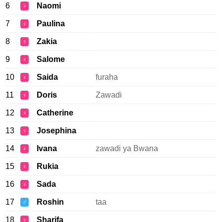
6
Naomi
♀
7
Paulina
♀
8
Zakia
♀
9
Salome
♀
10
Saida
furaha
♀
11
Doris
Zawadi
♀
12
Catherine
♀
13
Josephina
♀
14
Ivana
zawadi ya Bwana
♀
15
Rukia
♀
16
Sada
♀
17
Roshin
taa
♂
18
Sharifa
♀