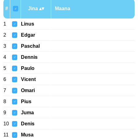
#
Jina
Maana
♂
1
Linus
♂
2
Edgar
♂
3
Paschal
♂
4
Dennis
♂
5
Paulo
♂
6
Vicent
♂
7
Omari
♂
8
Pius
♂
9
Juma
♂
10
Denis
♂
11
Musa
♂