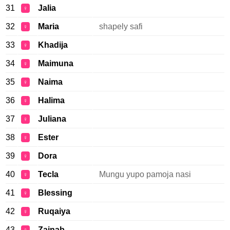
31
Jalia
♀
32
Maria
shapely safi
♀
33
Khadija
♀
34
Maimuna
♀
35
Naima
♀
36
Halima
♀
37
Juliana
♀
38
Ester
♀
39
Dora
♀
40
Tecla
Mungu yupo pamoja nasi
♀
41
Blessing
♀
42
Ruqaiya
♀
43
Zainab