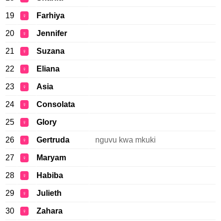
19
Farhiya
♀
20
Jennifer
♀
21
Suzana
♀
22
Eliana
♀
23
Asia
♀
24
Consolata
♀
25
Glory
♀
26
Gertruda
nguvu kwa mkuki
♀
27
Maryam
♀
28
Habiba
♀
29
Julieth
♀
30
Zahara
♀