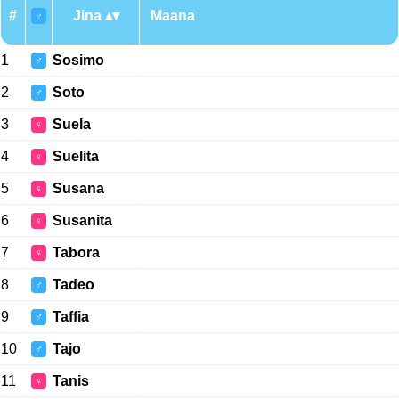
#
Jina
Maana
♂
1
Sosimo
♂
2
Soto
♂
3
Suela
♀
4
Suelita
♀
5
Susana
♀
6
Susanita
♀
7
Tabora
♀
8
Tadeo
♂
9
Taffia
♂
10
Tajo
♂
11
Tanis
♀