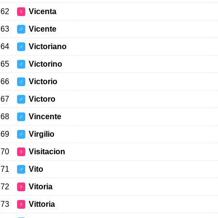
62
Vicenta
♀
63
Vicente
♂
64
Victoriano
♂
65
Victorino
♂
66
Victorio
♂
67
Victoro
♂
68
Vincente
♂
69
Virgilio
♂
70
Visitacion
♀
71
Vito
♂
72
Vitoria
♀
73
Vittoria
♀