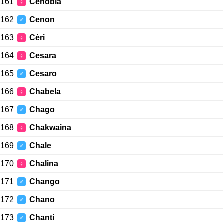
161
Cenobia
♀
162
Cenon
♂
163
Cèri
♀
164
Cesara
♀
165
Cesaro
♂
166
Chabela
♀
167
Chago
♂
168
Chakwaina
♀
169
Chale
♂
170
Chalina
♀
171
Chango
♂
172
Chano
♂
173
Chanti
♂