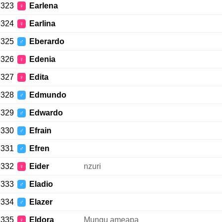
323
Earlena
♀
324
Earlina
♀
325
Eberardo
♂
326
Edenia
♀
327
Edita
♀
328
Edmundo
♂
329
Edwardo
♂
330
Efrain
♂
331
Efren
♂
332
Eider
nzuri
♀
333
Eladio
♂
334
Elazer
♂
335
Eldora
Mungu ameapa
♀