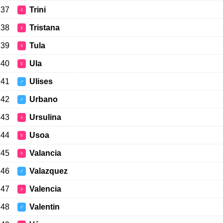
37
Trini
♀
38
Tristana
♀
39
Tula
♀
40
Ula
♀
41
Ulises
♂
42
Urbano
♂
43
Ursulina
♀
44
Usoa
♀
45
Valancia
♀
46
Valazquez
♂
47
Valencia
♀
48
Valentin
♂