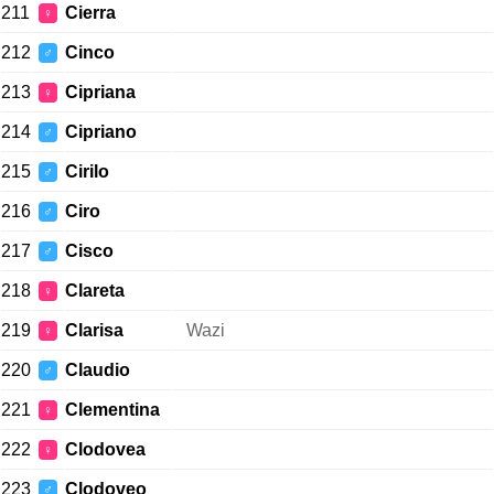
211
Cierra
♀
212
Cinco
♂
213
Cipriana
♀
214
Cipriano
♂
215
Cirilo
♂
216
Ciro
♂
217
Cisco
♂
218
Clareta
♀
219
Clarisa
Wazi
♀
220
Claudio
♂
221
Clementina
♀
222
Clodovea
♀
223
Clodoveo
♂