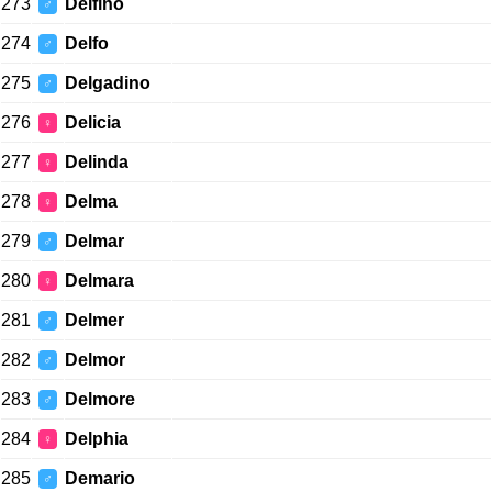
273
Delfino
♂
274
Delfo
♂
275
Delgadino
♂
276
Delicia
♀
277
Delinda
♀
278
Delma
♀
279
Delmar
♂
280
Delmara
♀
281
Delmer
♂
282
Delmor
♂
283
Delmore
♂
284
Delphia
♀
285
Demario
♂