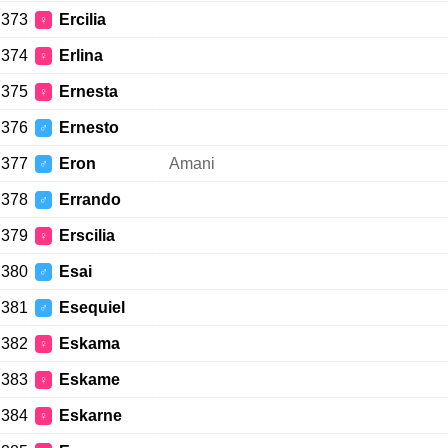
373
Ercilia
♀
374
Erlina
♀
375
Ernesta
♀
376
Ernesto
♂
377
Eron
Amani
♂
378
Errando
♂
379
Erscilia
♀
380
Esai
♂
381
Esequiel
♂
382
Eskama
♀
383
Eskame
♀
384
Eskarne
♀