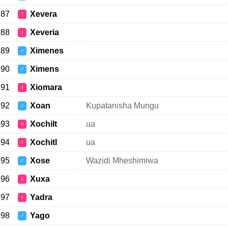
87
Xevera
♀
88
Xeveria
♀
89
Ximenes
♂
90
Ximens
♂
91
Xiomara
♀
92
Xoan
Kupatanisha Mungu
♂
93
Xochilt
ua
♀
94
Xochitl
ua
♀
95
Xose
Wazidi Mheshimiwa
♂
96
Xuxa
♀
97
Yadra
♀
98
Yago
♂