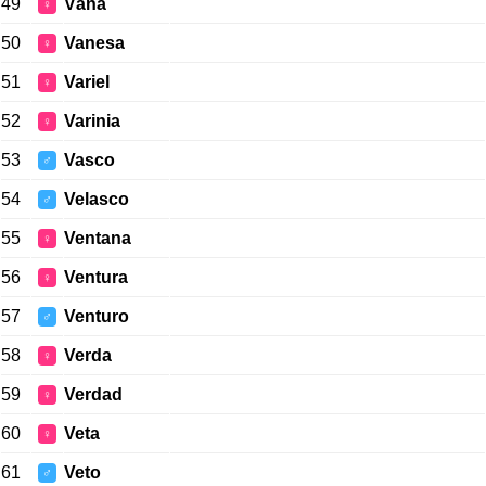
49
Vána
♀
50
Vanesa
♀
51
Variel
♀
52
Varinia
♀
53
Vasco
♂
54
Velasco
♂
55
Ventana
♀
56
Ventura
♀
57
Venturo
♂
58
Verda
♀
59
Verdad
♀
60
Veta
♀
61
Veto
♂