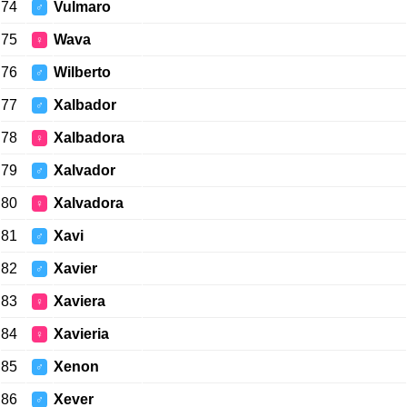
74
Vulmaro
♂
75
Wava
♀
76
Wilberto
♂
77
Xalbador
♂
78
Xalbadora
♀
79
Xalvador
♂
80
Xalvadora
♀
81
Xavi
♂
82
Xavier
♂
83
Xaviera
♀
84
Xavieria
♀
85
Xenon
♂
86
Xever
♂