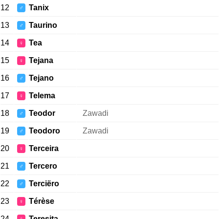
12
Tanix
♂
13
Taurino
♂
14
Tea
♀
15
Tejana
♀
16
Tejano
♂
17
Telema
♀
18
Teodor
Zawadi
♂
19
Teodoro
Zawadi
♂
20
Terceira
♀
21
Tercero
♂
22
Terciëro
♂
23
Térèse
♀
24
Teresita