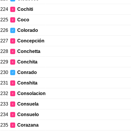
224
Cochiti
♀
225
Coco
♀
226
Colorado
♂
227
Concepción
♀
228
Conchetta
♀
229
Conchita
♀
230
Conrado
♂
231
Conshita
♀
232
Consolacion
♀
233
Consuela
♀
234
Consuelo
♀
235
Corazana
♀