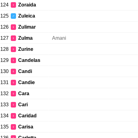
124
Zoraida
♀
125
Zuleica
♂
126
Zulimar
♀
127
Zulma
Amani
♀
128
Zurine
♀
129
Candelas
♀
130
Candi
♀
131
Candie
♀
132
Cara
♀
133
Cari
♀
134
Caridad
♀
135
Carisa
♀
136
Carletta