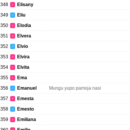
348
Elisany
♀
349
Eliu
♂
350
Elodia
♀
351
Elvera
♀
352
Elvio
♂
353
Elvira
♀
354
Elvita
♀
355
Ema
♀
356
Emanuel
Mungu yupo pamoja nasi
♂
357
Emesta
♀
358
Emesto
♂
359
Emiliana
♀
360
Emilie