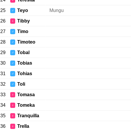
♀
25
Teyo
Mungu
♂
26
Tibby
♀
27
Timo
♂
28
Timoteo
♂
29
Tobal
♂
30
Tobias
♂
31
Tohias
♂
32
Toli
♂
33
Tomasa
♀
34
Tomeka
♀
35
Tranquilla
♀
36
Trella
♀