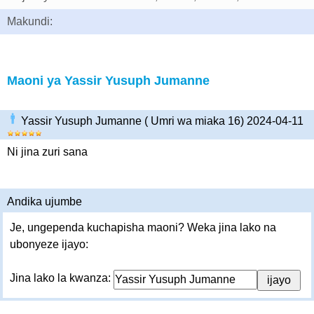
Makundi:
Maoni ya Yassir Yusuph Jumanne
Yassir Yusuph Jumanne ( Umri wa miaka 16) 2024-04-11
Ni jina zuri sana
Andika ujumbe
Je, ungependa kuchapisha maoni? Weka jina lako na
ubonyeze ijayo:
Jina lako la kwanza: